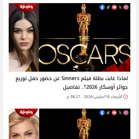
لماذا غابت بطلة فيلم Sinners عن حضور حفل توزيع
جوائز أوسكار 2026؟.. تفاصيل
الأربعاء 18/مارس/2026 - 08:27 م