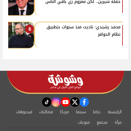
حفلة شيرين.. لكن معزوم زي باقي الناس
محمد رشيدي: ناديت منذ سنوات بتطبيق
6
نظام الحوافز
instagram
tiktok
youtube
twitter
facebook
الرئيسية
دراما
سينما
مزيكا
فضائيات
فيديوهات
مرأة
مجتمع
منوعات