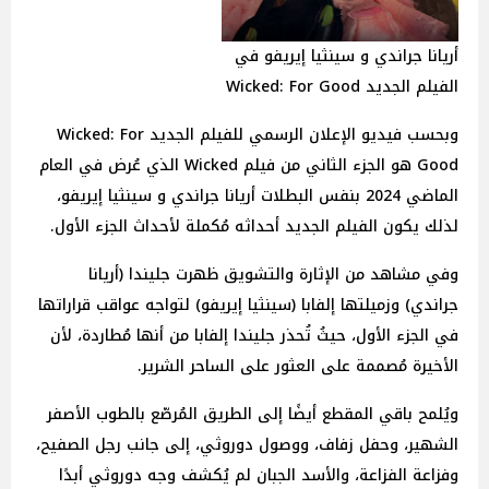
أريانا جراندي و سينثيا إيريفو في
الفيلم الجديد Wicked: For Good
وبحسب فيديو الإعلان الرسمي للفيلم الجديد Wicked: For
Good هو الجزء الثاني من فيلم Wicked الذي عُرض في العام
الماضي 2024 بنفس البطلات أريانا جراندي و سينثيا إيريفو،
لذلك يكون الفيلم الجديد أحداثه مُكملة لأحداث الجزء الأول.
وفي مشاهد من الإثارة والتشويق ظهرت جليندا (أريانا
جراندي) وزميلتها إلفابا (سينثيا إيريفو) لتواجه عواقب قراراتها
في الجزء الأول، حيثُ تُحذر جليندا إلفابا من أنها مُطاردة، لأن
الأخيرة مُصممة على العثور على الساحر الشرير.
ويُلمح باقي المقطع أيضًا إلى الطريق المُرصّع بالطوب الأصفر
الشهير، وحفل زفاف، ووصول دوروثي، إلى جانب رجل الصفيح،
وفزاعة الفزاعة، والأسد الجبان لم يُكشف وجه دوروثي أبدًا