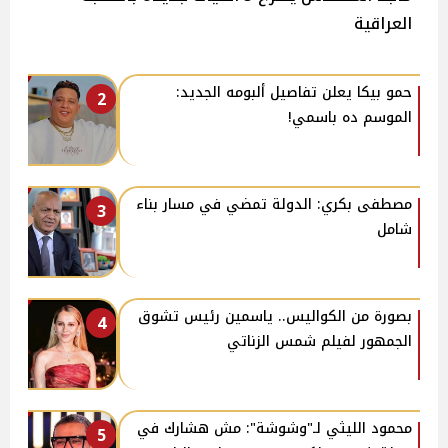
العراقية
حمو بيكا يعلن تفاصيل ألبومه الجديد:
2
الموسم ده باسمي!
مصطفى بكري: الدولة تمضي في مسار بناء
3
شامل
بصورة من الكواليس.. ياسمين رئيس تشوق
4
الجمهور لفيلم شمس الزناتي
محمود الليثي لـ"وشوشة": مش هشارك في
5