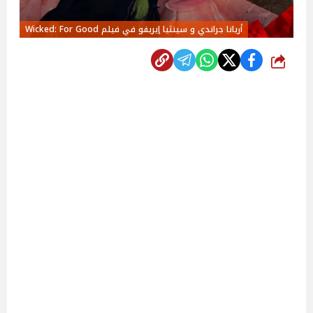
أريانا جراندي و سينثيا إيريفو في فيلم Wicked: For Good
شارك