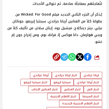
لتُفاجئهم بمفاجأة صادمة، ثم تتوالى الأحداث.
يُذكر أن الجزء الثاني الجديد فيلم Wicked: For Good من
بطولة كلاً من الفنانين أريانا جراندي، سينثيا إيريفو، جوناثان
بيلي، بيتر دينكلاج، ميشيل يوه، إيثان سلاتر، من تأليف كلاً من
ويني هولزمان، دانا فوكس إلـ فرانك بوم، ومن إخراج جون إم
تشو.
شارك
اريانا جراندي
اخبار اريانا جراندي
أريانا غراندي
اخبار أريانا غراندي
سينثيا ايريفو
اخبار سينثيا ايريفو
اخبار الفن
اخبار الفنانين
اخبار الفنانين الاجانب
اخبار السينما
اخبار الافلام الاجنبية
اخبار الافلام الاجنبية الجديدة