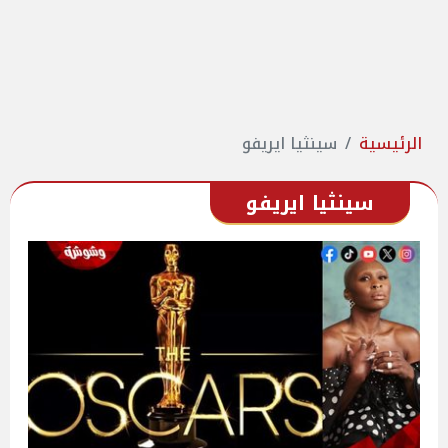
الرئيسية
سينثيا ايريفو
سينثيا ايريفو