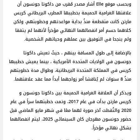
وبحسب موقع Elle أشار مصدر مُقرب من داكوتا جونسون أن
علاقتها الغرامية الحميمة بخطيبها المطرب البريطاني كريس
مارتن كانت متقطعة منذُ بداية مواعدتهم وخطوبتهم، ولكن
كلاهما حسم أمر انفصالهما النهائي مؤخراً لأنهما لم يتفقا
ولم ينجحا في التوفيق بين عملهم وحياتهم الشخصية.
بالإضافة إلى طول المسافة بينهم ، حيثُ تعيش داكوتا
جونسون في الولايات المتحدة الأمريكية ، بينما يعيش خطيبها
كريس في المملكة المتحدة البريطانية، وطوال مدة خطوبتهم
منذُ 8 سنوات لم يُناقشا أمر زواجهما أبداً مما عقد علاقتهما.
ويذكر أن العلاقة الغرامية الحميمة بين داكوتا جونسون و
كريس مارتن بدأت في عام 2017، وتمت خطبتهما سراً في عام
2020 والتُقطت آخر صورة لهما معًا في شهر مايو الماضي قبل
حضور جونسون مهرجان كان السينمائي 2025، ليتم انفصالهما
بشكل نهائي مؤخراً.