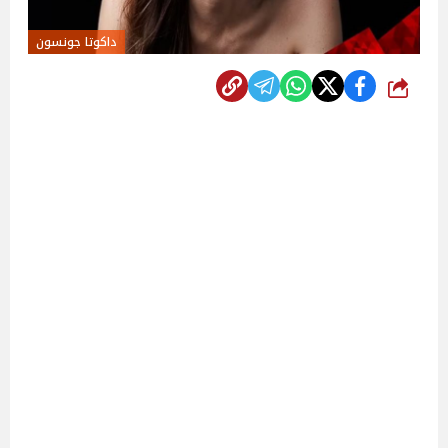
داكوتا جونسون
شارك