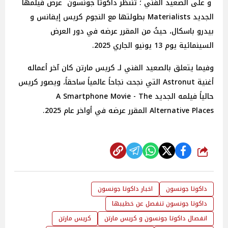
و على الصعيد الفني ؛ تنتظر داكوتا جونسون عرض فيلمها
الجديد Materialists بطولتها مع النجوم كريس إيفانس و
بيدرو باسكال، حيثُ من المقرر عرضه في دور العرض
السينمائية يوم 13 يونيو الجاري 2025.
وفيما يتعلق بالصعيد الفني لـ كريس مارتن كان آخر أعماله
أغنية Astronut التي نجحت نجاحاً عالمياً ساحقاً، ويصور كريس
حالياً فيلمه الجديد A Smartphone Movie - The
Alternative Places المقرر عرضه في أواخر عام 2025.
شارك
داكوتا جونسون
اخبار داكوتا جونسون
داكوتا جونسون تنفصل عن خطيبها
انفصال داكوتا جونسون و كريس مارتن
كريس مارتن