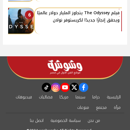
فيلم The Odyssey يتجاوز المليار دولار عالميًا
6
ويحقق إنجازًا جديدًا لكريستوفر نولان
instagram
tiktok
youtube
twitter
facebook
الرئيسية
دراما
سينما
مزيكا
فضائيات
فيديوهات
مرأة
مجتمع
منوعات
من نحن
سياسة الخصوصية
اتصل بنا