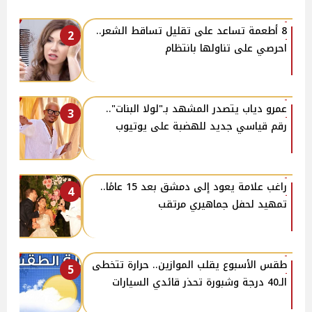
8 أطعمة تساعد على تقليل تساقط الشعر..
2
احرصي على تناولها بانتظام
عمرو دياب يتصدر المشهد بـ"لولا البنات"..
3
رقم قياسي جديد للهضبة على يوتيوب
راغب علامة يعود إلى دمشق بعد 15 عامًا..
4
تمهيد لحفل جماهيري مرتقب
طقس الأسبوع يقلب الموازين.. حرارة تتخطى
5
الـ40 درجة وشبورة تحذر قائدي السيارات