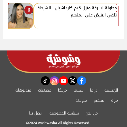
محاولة لسرقة منزل كيم كارداشيان.. الشرطة
6
تلقي القبض على المتهم
instagram
tiktok
youtube
twitter
facebook
الرئيسية
دراما
سينما
مزيكا
فضائيات
فيديوهات
مرأة
مجتمع
منوعات
من نحن
سياسة الخصوصية
اتصل بنا
©2024 washwasha All Rights Reserved.