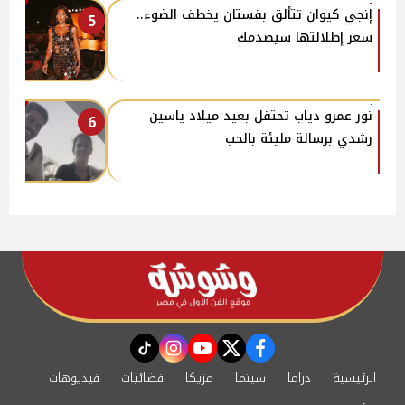
إنجي كيوان تتألق بفستان يخطف الضوء..
5
سعر إطلالتها سيصدمك
نور عمرو دياب تحتفل بعيد ميلاد ياسين
6
رشدي برسالة مليئة بالحب
instagram
tiktok
youtube
twitter
facebook
الرئيسية
دراما
سينما
مزيكا
فضائيات
فيديوهات