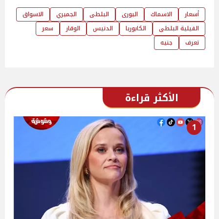
أسعار
الاسماك
البورى
البلطى
الجمبري
الاسواق
الفيلية البلطى
الكابوريا
الدنيس
الوقار
سعر
تعرف
جنيه
الأكثر قراءة
1