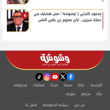
محمود الليثي لـ"وشوشة": مش هشارك في
6
حفلة شيرين.. لكن معزوم زي باقي الناس
instagram
tiktok
youtube
twitter
facebook
الرئيسية
دراما
سينما
مزيكا
فضائيات
فيديوهات
مرأة
مجتمع
منوعات
من نحن
سياسة الخصوصية
اتصل بنا