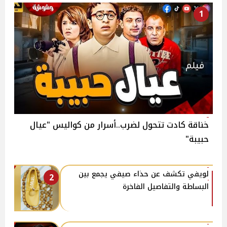
1
خناقة كادت تتحول لضرب..أسرار من كواليس "عيال
حبيبة"
لويفي تكشف عن حذاء صيفي يجمع بين
2
البساطة والتفاصيل الفاخرة