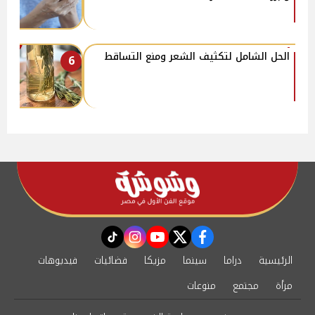
الحل الشامل لتكثيف الشعر ومنع التساقط
6
instagram
tiktok
youtube
twitter
facebook
الرئيسية
دراما
سينما
مزيكا
فضائيات
فيديوهات
مرأة
مجتمع
منوعات