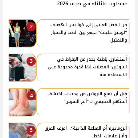
«مطلوب عائليًا» في صيف 2026
من القصر العيني إلى كواليس الهضبة..
2
"لوجين خليفة" تجمع بين الطب والجمباز
والتمثيل
استشاري باطنة يحذر من الإفراط في
3
البروتين: العضلات لها قدرة محدودة على
الاستفادة منه
قبل أن تمنع البروتين من وجبتك.. اكتشف
4
المتهم الحقيقي لـ "ألم النقرس"
الروماتيزم أم المناعة الذاتية؟.. اعرف الفرق
5
وأبرز علامات الخطر