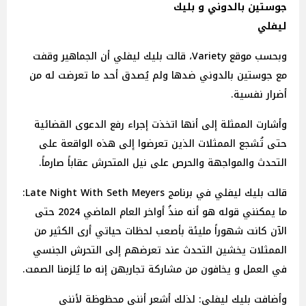
جوستين بالدوني و بليك
ليفلي
وبحسب موقع Variety، قالت بليك ليفلي أن الجماهير وقفت
مع جوستين بالدوني ضدها ولم يُصدق أحد ما تعرضت له من
أضرار نفسية.
وأشارت الممثلة إلى أنها اتخذت إجراء رفع الدعوى القضائية
حتى تُشجع الممثلات الذين تعرضوا إلى هذه الواقعة على
التحدث والمواجهة والحرص على نيل المتحرش عقاباً صارماً.
قالت بليك ليفلي في برنامج Late Night With Seth Meyers:
ما يمكنني قوله هو أنه منذُ أواخر العام الماضي 2024 حتى
الآن كانت شهوراً مليئة بأصعب لحظات حياتي أرى الكثير من
الممثلات يخشين التحدث عند تعرضهم إلى التحرش الجنسي
في العمل و يخافون من مشاركة تجاربهن إنه ما يُلزمنا الصمت.
وأضافت بليك ليفلي: لذلك أشعر أنني محظوظة لأنني