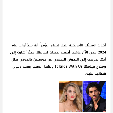
أكدت الممثلة الأمريكية بليك ليفلي مؤخراً أنه منذُ أواخر عام
2024 حتى الآن عاشت أصعب لحظات لحياتها، حيثُ أشارت إلى
أنها تعرضت إلى التحرش الجنسي من جوستين بالدوني بطل
ومخرج فيلمها It Ends With Us ولهذا السبب رفعت دعوى
قضائية عليه.