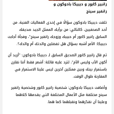
رانبير كابور و ديبيكا بادوكون و
رانفير سينج
تلقت ديبيكا بادوكون سؤالًا في إحدى الفعاليات الفنية، من
أحد الصحفيين، كالتالي: من برأيك الممثل الجيد صديقك
السابق رانبير كابور أم حبيبك وزوجك رانفير سينج"، وفجأة أجابت
ديبيكا: الأمر أشبه بسؤال هل تفضلين والدتك أم والدك؟.
ثم قال رانبير كابور الصديق السابق لـ ديبيكا بادوكون: "أريد أن
أكون الأب وليس الأم"، لترد عليه قائلة: أشعر فقط أننا نقارن
باستمرار بينك وبين ممثلين آخرين ليس علينا الاستمرار في
المقارنة طوال الوقت.
وأضافت ديبيكا بادوكون: شخصية رانبير كابور وشخصية رانفير
سينج مختلفة مثل الأعمال المختلفة التي يقدمها كلاهما
وعلينا أن نقدّرهما ونقبلهما كما هما.