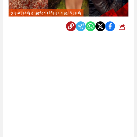
رانبير كابور و ديبيكا بادوكون و رانفير سينج
شارك