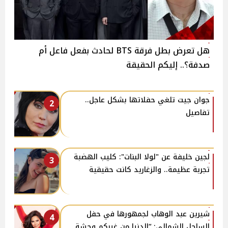
هل تعرض بطل فرقة BTS لحادث بفعل فاعل أم
صدفة؟.. إليكم الحقيقة
جوان جيت تلغي حفلاتها بشكل عاجل..
2
تفاصيل
لجين خليفة عن "لولا البنات": كليب الهضبة
3
تجربة عظيمة.. والزغاريد كانت حقيقية
شيرين عبد الوهاب لجمهورها في حفل
4
الساحل الشمالي: “الدنيا من غيركم وحشة