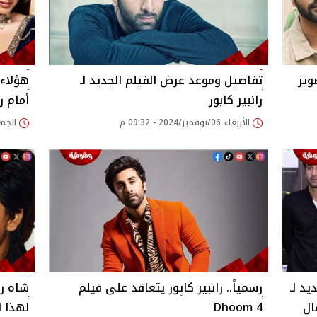
وير
تفاصيل وموعد عرض الفيلم الجديد لـ
رانبير كابور
أمام ر
الأربعاء 06/نوفمبر/2024 - 09:32 م
الجمعة 18/أكتوبر/24
يد لـ
رسمياً.. رانبير كاپور يتعاقد على فيلم
شاه رو
ال
Dhoom 4
لهذا ا