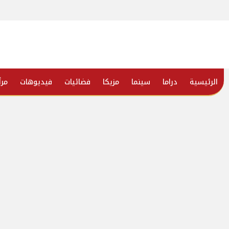
الرئيسية
دراما
سينما
مزيكا
فضائيات
فيديوهات
مرأ