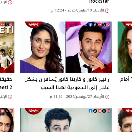
Rockstar
الإثنين 23/ديسمبر/2024
الأربعاء 19/مارس/2025 - 12:24 م
نيتي تشوبرا رفضت فيلم"Animal" أمام
رانبير كابور و كارينا كابور يُسافران بشكل
حقيقة 
عاجل إلى السعودية لهذا السبب
Raajneeti 2 م
الأربعاء 27/نوفمبر/2024 - 11:20 م
الإثنين 25/نوفمبر/2024