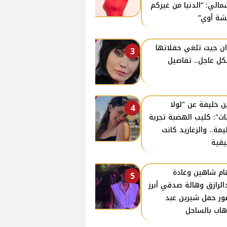
مالي: “الدنيا من غيركم
ة أوي”
ن جيت تلغي حفلاتها
3
ل عاجل.. تفاصيل
ن خليفة عن "لولا
4
نات": كليب الهضبة تجربة
مة.. والزغاريد كانت
قية
ام شاهين وغادة
5
الرازق وهالة صدقي أبرز
ر حفل شيرين عبد
هاب بالساحل