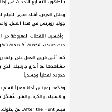
بالظهور، لتتسارع الأحداث في إط
وخلال العرض، أشاد مخرج الفيلم لوك
جوليا روبرتس في هذا العمل، واصفً
وأظهرت اللقطات المعروضة من الف
حيث جسدت شخصية أكاديمية شقراء
كما أثنى فريق العمل على براعة
مشاهدها مع أندرو جارفيلد الذي ي
حدوده لفظياً وجسدياً.
وقدّمت روبرتس أداءً مميزاً اتسم 
والاستياء، والكره، والشر، لتُشكّ
فيلم ter the Hunt