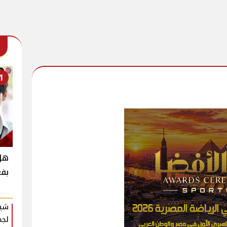
1
بفع
شير
لجم