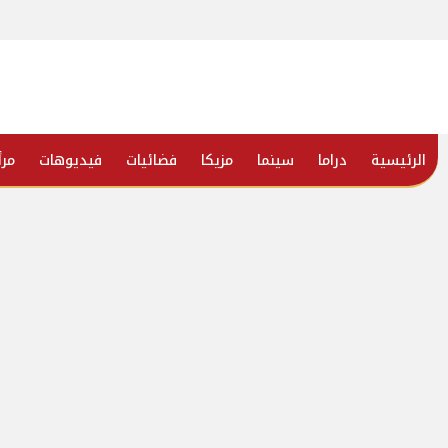
الرئيسية
دراما
سينما
مزيكا
فضائيات
فيديوهات
مرأ