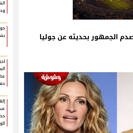
الش
وحش
جوا
صدم الجمهور بحديثه عن جوليا
بشك
لجي
الب
عظي
حقي
إله
عبد
حضو
الو