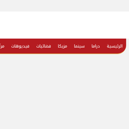
الرئيسية
دراما
سينما
مزيكا
فضائيات
فيديوهات
مرأ