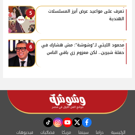
تعرف على مواعيد عرض أبرز المسلسلات
5
الهندية
محمود الليثي لـ"وشوشة": مش هشارك في
6
حفلة شيرين.. لكن معزوم زي باقي الناس
instagram
tiktok
youtube
twitter
facebook
الرئيسية
دراما
سينما
مزيكا
فضائيات
فيديوهات