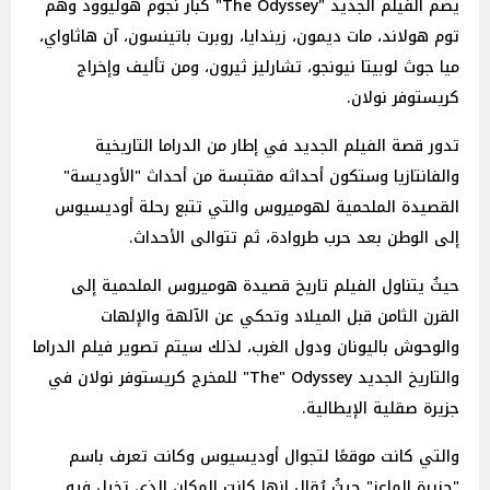
يضم الفيلم الجديد "The Odyssey" كبار نجوم هوليوود وهم
توم هولاند، مات ديمون، زيندايا، روبرت باتينسون، آن هاثاواي،
ميا جوث لوبيتا نيونجو، تشارليز ثيرون، ومن تأليف وإخراج
كريستوفر نولان.
تدور قصة الفيلم الجديد في إطار من الدراما التاريخية
والفانتازيا وستكون أحداثه مقتبسة من أحداث "الأوديسة"
القصيدة الملحمية لهوميروس والتي تتبع رحلة أوديسيوس
إلى الوطن بعد حرب طروادة، ثم تتوالى الأحداث.
حيثُ يتناول الفيلم تاريخ قصيدة هوميروس الملحمية إلى
القرن الثامن قبل الميلاد وتحكي عن الآلهة والإلهات
والوحوش باليونان ودول الغرب، لذلك سيتم تصوير فيلم الدراما
والتاريخ الجديد The" Odyssey" للمخرج كريستوفر نولان في
جزيرة صقلية الإيطالية.
والتي كانت موقعًا لتجوال أوديسيوس وكانت تعرف باسم
"جزيرة الماعز" حيثُ يُقال إنها كانت المكان الذي تخيل فيه