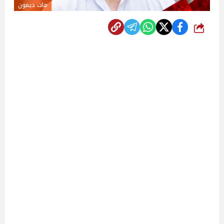
مات ديمون
شارك