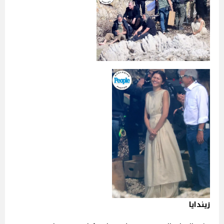
زيندايا