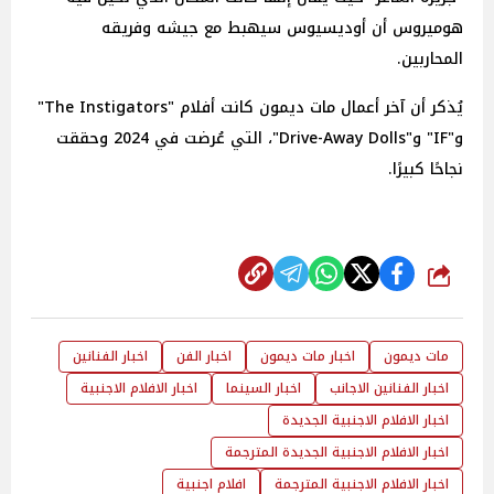
هوميروس أن أوديسيوس سيهبط مع جيشه وفريقه
المحاربين.
يُذكر أن آخر أعمال مات ديمون كانت أفلام "The Instigators"
و"IF" و"Drive-Away Dolls"، التي عُرضت في 2024 وحققت
نجاحًا كبيرًا.
شارك
مات ديمون
اخبار مات ديمون
اخبار الفن
اخبار الفنانين
اخبار الفنانين الاجانب
اخبار السينما
اخبار الافلام الاجنبية
اخبار الافلام الاجنبية الجديدة
اخبار الافلام الاجنبية الجديدة المترجمة
اخبار الافلام الاجنبية المترجمة
افلام اجنبية