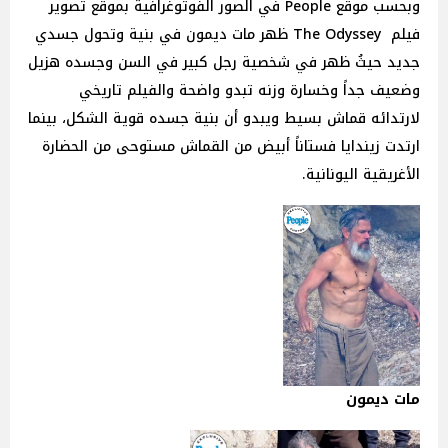
وبحسب موقع People في الصور الفوتوغرافية بموقع تصوير
فيلم The Odyssey ظهر مات ديمون في بنية وتحول جسدي
جديد حيثُ ظهر في شخصية رجل كبير في السن وجسده هزيل
وضعيف جداً وخسارة وزنه تبدو واضحة والفيلم تاريخي
لارتدائه قماش بسيط ويبدو أن بنية جسده قوية الشكل، بينما
ارتدت زيندايا فستاناً أبيض من القماش مستوحى من الحضارة
الأغريقية اليونانية.
مات ديمون