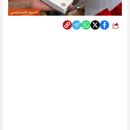
الجنية الاسترلينى
شارك