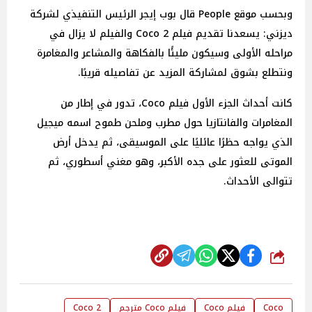
وبحسب موقع People قال بوب إيجر الرئيس التنفيذي لشركة
ديزني: يسعدنا تقديم فيلم Coco 2 والفيلم لا يزال في
مراحله الأولى وسيكون مليئًا بالفكاهة والمشاعر والمغامرة
ونتطلع بشوق لمشاركة المزيد عن تفاصيله قريبًا.
كانت أحداث الجزء الأول فيلم Coco، تدور في إطار من
المغامرات والفانتازيا حول مطرب وملحن طموح اسمه ميجيل
الذي يواجه حظرًا عائليًا على الموسيقى، ثم يدخل أرض
الموتى للعثور على جده الأكبر، وهو مغني أسطوري، ثم
تتوالى الأحداث.
شارك
Coco
فيلم Coco
فيلم Coco مترجم
Coco 2