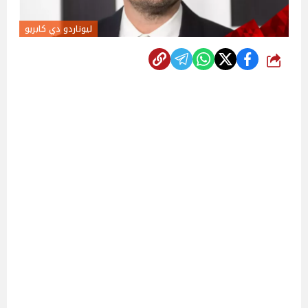
ليوناردو دي كابريو
شارك