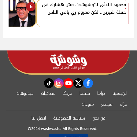
محمود الليثي لـ"وشوشة": مش هشارك في
6
حفلة شيرين.. لكن معزوم زي باقي الناس
instagram
tiktok
youtube
twitter
facebook
الرئيسية
دراما
سينما
مزيكا
فضائيات
فيديوهات
مرأة
مجتمع
منوعات
من نحن
سياسة الخصوصية
اتصل بنا
©2024 washwasha All Rights Reserved.