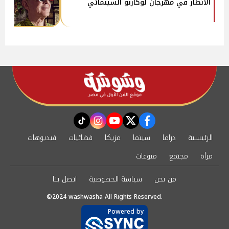
الأنظار في مهرجان لوكارنو السينمائي
instagram
tiktok
youtube
twitter
facebook
الرئيسية
دراما
سينما
مزيكا
فضائيات
فيديوهات
مرأة
مجتمع
منوعات
من نحن
سياسة الخصوصية
اتصل بنا
©2024 washwasha All Rights Reserved.
Powered by