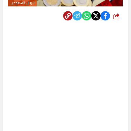
الريال السعودى
شارك