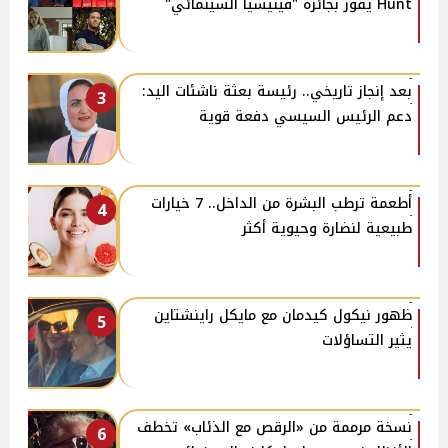
Hunt يفوز بجائزة "فينيسيا السينمائي"
بعد إنجاز تاريخي.. رئيسة بعثة ناشئات اليد:
3
دعم الرئيس السيسي دفعة قوية
أطعمة ترطب البشرة من الداخل.. 7 خيارات
4
طبيعية لنضارة وحيوية أكثر
ظهور نيكول كيدمان مع مايكل راينشتاين
5
يثير التساؤلات
نسخة مرممة من «الرقص مع الذئاب» تخطف
6