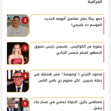
العراقية
حمو بيكا يعلن تفاصيل ألبومه الجديد:
2
الموسم ده باسمي!
بصورة من الكواليس.. ياسمين رئيس تشوق
3
الجمهور لفيلم شمس الزناتي
محمود الليثي لـ"وشوشة": مش هشارك في
4
حفلة شيرين.. لكن معزوم زي باقي الناس
مصطفى بكري: الدولة تمضي في مسار بناء
5
شامل