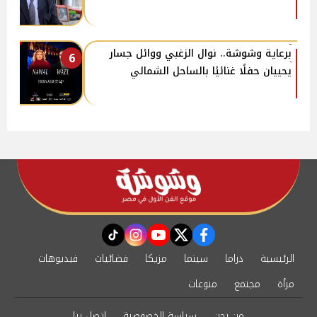
برعاية وشوشة.. نوال الزغبي ووائل جسار
6
يحييان حفلًا غنائيًا بالساحل الشمالي
instagram
tiktok
youtube
twitter
facebook
الرئيسية
دراما
سينما
مزيكا
فضائيات
فيديوهات
مرأة
مجتمع
منوعات
من نحن
سياسة الخصوصية
اتصل بنا