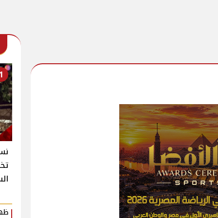
1
نسخ
تخط
الس
ظهو