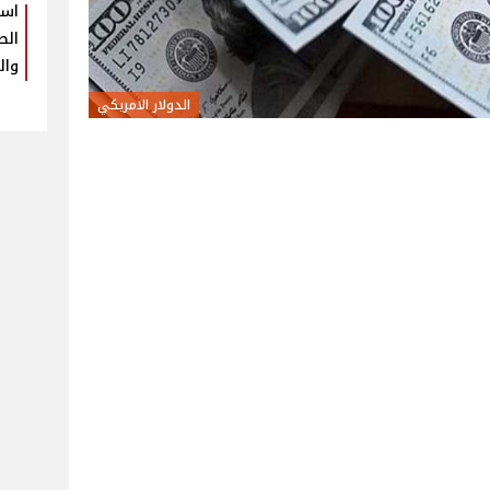
است
الط
وال
الدولار الامريكي