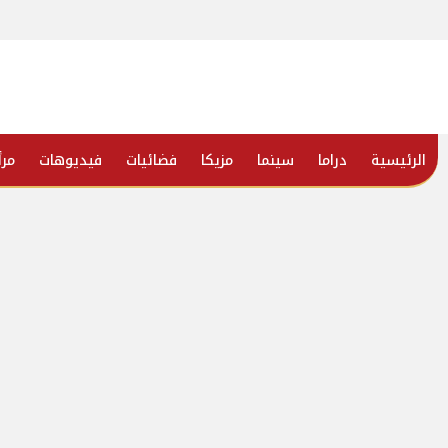
الرئيسية
دراما
سينما
مزيكا
فضائيات
فيديوهات
مرأ