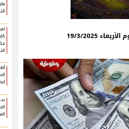
ماي
الت
لمي
عاء 19/3/2025
كاي
جدً
التي
أطع
لنض
بدء
الم