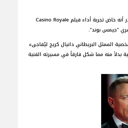
أكد الممثل العالمي مايكل فاسبندر أنه خاض تجربة أداء فيلم Casino Royale
ري "جيمس بوند".
صية الممثل البريطاني دانيال كريج ليُفاجىء
ة بدلاً منه مما شكل فارقاً في مسيرته الفنية