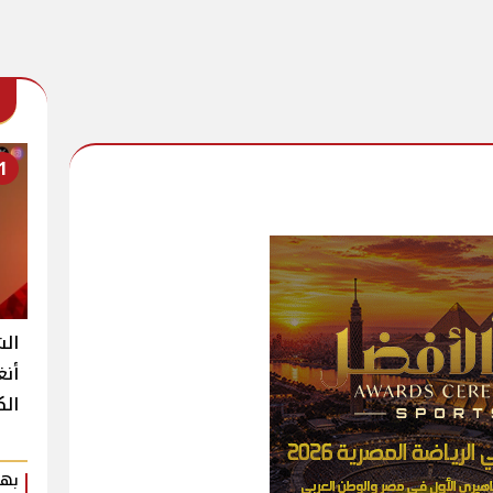
1
الش
أنغ
الك
بهي