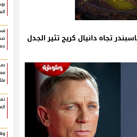
بوح
الم
فست
سبندر تجاه دانيال كريج تثير الجدل
ضخم
جمه
بعد
معل
ملك
تعر
الم
وهم