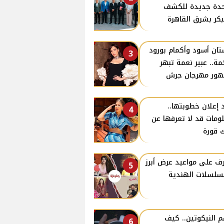
دة جديدة للكشف
بكر بشرق القاهرة
ان أسود وأكمام بورود
3
ة.. عبير نعمة تبهر
ور مهرجان جرش
 إعلان خطوبتها..
4
ومات قد لا تعرفها عن
 قورة
ف على مواعيد عرض أبرز
5
سلسلات الهندية
 النيكوتين.. كيف
6