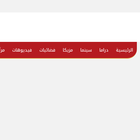
الرئيسية
دراما
سينما
مزيكا
فضائيات
فيديوهات
مرأ