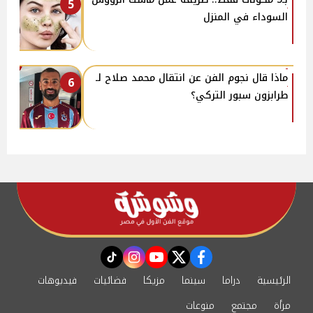
5
السوداء في المنزل
ماذا قال نجوم الفن عن انتقال محمد صلاح لـ
6
طرابزون سبور التركي؟
instagram
tiktok
youtube
twitter
facebook
الرئيسية
دراما
سينما
مزيكا
فضائيات
فيديوهات
مرأة
مجتمع
منوعات