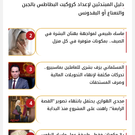
دليل المبتدئين لإعداد كروكيت البطاطس بالجبن
والنعناع أو البقدونس
ماسك طبيعي لمواجهة بهتان البشرة في
2
الصيف.. بمكونات متوفرة في كل منزل
المسلماني يزف بشرى للعاملين بماسبيرو..
3
تحركات مكثفة لإنهاء التحويلات المالية
وصرف المستحقات
مجدي الهواري يحتفل بانتهاء تصوير “القصة
4
الرابعة”: راهنت على المشروع منذ البداية
بـ3 مكونات فقط.. طريقة عمل ماسك الرؤوس