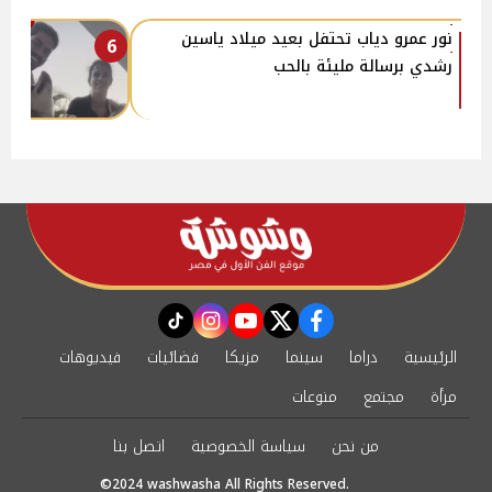
نور عمرو دياب تحتفل بعيد ميلاد ياسين
6
رشدي برسالة مليئة بالحب
instagram
tiktok
youtube
twitter
facebook
الرئيسية
دراما
سينما
مزيكا
فضائيات
فيديوهات
مرأة
مجتمع
منوعات
من نحن
سياسة الخصوصية
اتصل بنا
©2024 washwasha All Rights Reserved.