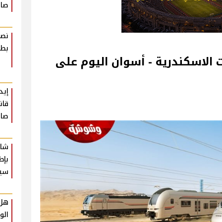
صاد
نصا
بطر
الاسكندرية - أسوان اليوم على
إيد
قان
صاد
شار
بإط
سي
هل 
الو