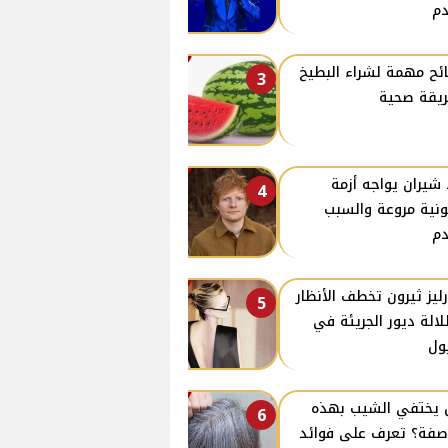
م
ئح مهمة لشراء البطيخ
3
يقة صحية
 شيران يواجه أزمة
4
ونية مروعة والسبب
م
ليز ثيرون تخطف الأنظار
5
لالة ديور الجريئة في
ول
يختفي الشيب بهذه
6
صفة؟ تعرف على فوائد