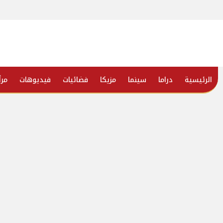
الرئيسية
دراما
سينما
مزيكا
فضائيات
فيديوهات
مرأ