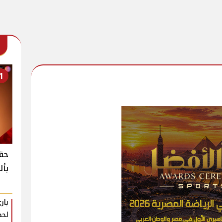
1
حقي
بأل
بار
لحظ