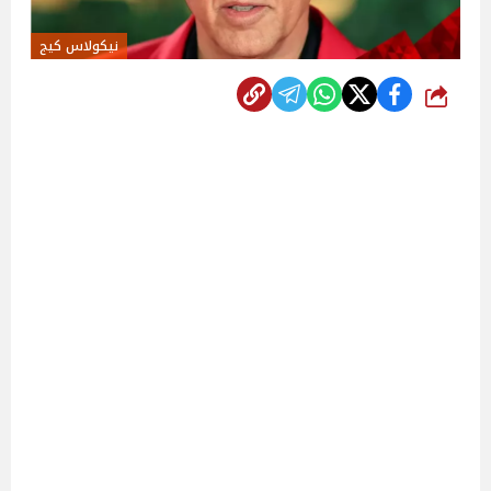
نيكولاس كيج
شارك