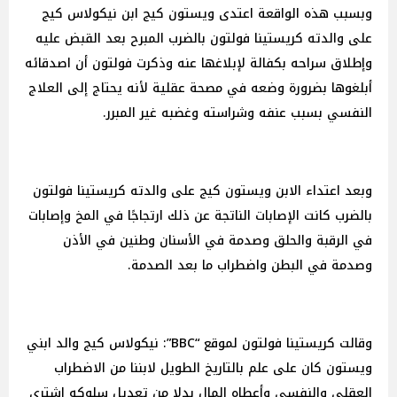
وبسبب هذه الواقعة اعتدى ويستون كيج ابن نيكولاس كيج
على والدته كريستينا فولتون بالضرب المبرح بعد القبض عليه
وإطلاق سراحه بكفالة لإبلاغها عنه وذكرت فولتون أن اصدقائه
أبلغوها بضرورة وضعه في مصحة عقلية لأنه يحتاج إلى العلاج
النفسي بسبب عنفه وشراسته وغضبه غير المبرر.
وبعد اعتداء الابن ويستون كيج على والدته كريستينا فولتون
بالضرب كانت الإصابات الناتجة عن ذلك ارتجاجًا في المخ وإصابات
في الرقبة والحلق وصدمة في الأسنان وطنين في الأذن
وصدمة في البطن واضطراب ما بعد الصدمة.
وقالت كريستينا فولتون لموقع “BBC”: نيكولاس كيج والد ابني
ويستون كان على علم بالتاريخ الطويل لابننا من الاضطراب
العقلي والنفسي وأعطاه المال بدلا من تعديل سلوكه اشترى