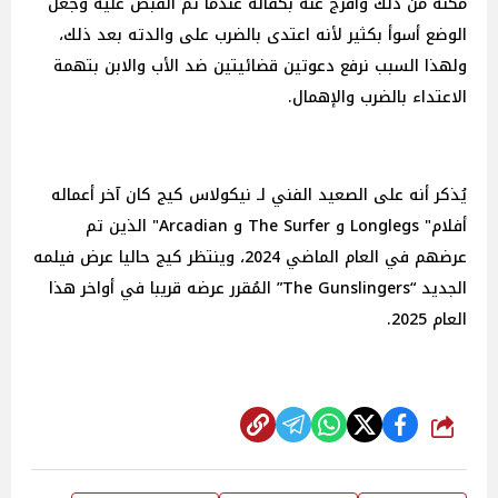
مكنه من ذلك وأفرج عنه بكفالة عندما تم القبض عليه وجعل
الوضع أسوأ بكثير لأنه اعتدى بالضرب على والدته بعد ذلك،
ولهذا السبب نرفع دعوتين قضائيتين ضد الأب والابن بتهمة
الاعتداء بالضرب والإهمال.
يُذكر أنه على الصعيد الفني لـ نيكولاس كيج كان آخر أعماله
أفلام" Longlegs و The Surfer و Arcadian" الذين تم
عرضهم في العام الماضي 2024، وينتظر كيج حاليا عرض فيلمه
الجديد “The Gunslingers” المُقرر عرضه قريبا في أواخر هذا
العام 2025.
شارك