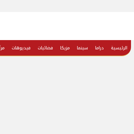
الرئيسية
دراما
سينما
مزيكا
فضائيات
فيديوهات
مرأ