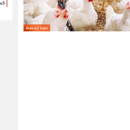
كس
صورة أرشيفية