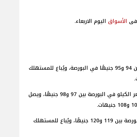
ى
الأسواق
اليوم الاربعاء.
: بين 94 و95 جنيهًا في البورصة، ويُباع للمستهلك
(الحمراء): تراوح سعر الكيلو في البورصة بين 97 و98 جنيهًا، ويصل
البلدي في البورصة بين 119 و120 جنيهًا، ويُباع للمستهلك