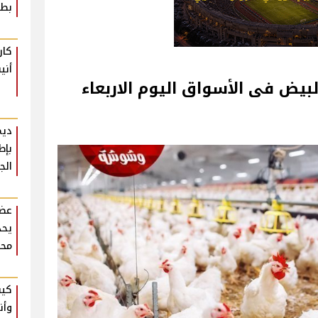
بطع
كار
أني
لبيض فى الأسواق اليوم الاربعاء
ديم
بإط
الج
عضو
يحذ
محر
كيف
وأن