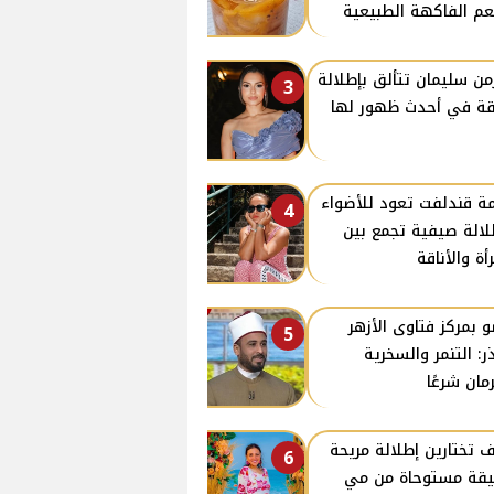
م الفاكهة الطبيعية
من سليمان تتألق بإطلالة
3
قة في أحدث ظهور لها
ة قندلفت تعود للأضواء
4
لالة صيفية تجمع بين
رأة والأناقة
 بمركز فتاوى الأزهر
5
ر: التنمر والسخرية
مان شرعًا
 تختارين إطلالة مريحة
6
يقة مستوحاة من مي