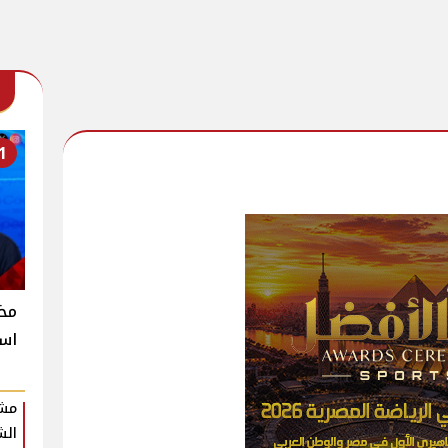
1
است
مشر
الش