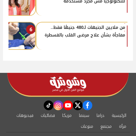
للتكنولوجيا مش مجرد مستخدمة
من ملايين الجنيهات لـ480 جنيهًا فقط..
6
مفاجأة بشأن علاج مرضى القلب بالقسطرة
instagram
tiktok
youtube
twitter
facebook
الرئيسية
دراما
سينما
مزيكا
فضائيات
فيديوهات
مرأة
مجتمع
منوعات