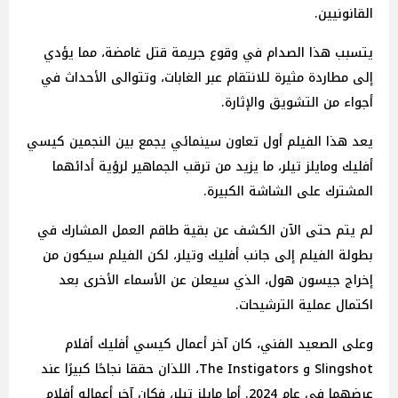
القانونيين.
يتسبب هذا الصدام في وقوع جريمة قتل غامضة، مما يؤدي
إلى مطاردة مثيرة للانتقام عبر الغابات، وتتوالى الأحداث في
أجواء من التشويق والإثارة.
يعد هذا الفيلم أول تعاون سينمائي يجمع بين النجمين كيسي
أفليك ومايلز تيلر، ما يزيد من ترقب الجماهير لرؤية أدائهما
المشترك على الشاشة الكبيرة.
لم يتم حتى الآن الكشف عن بقية طاقم العمل المشارك في
بطولة الفيلم إلى جانب أفليك وتيلر، لكن الفيلم سيكون من
إخراج جيسون هول، الذي سيعلن عن الأسماء الأخرى بعد
اكتمال عملية الترشيحات.
وعلى الصعيد الفني، كان آخر أعمال كيسي أفليك أفلام
Slingshot و The Instigators، اللذان حققا نجاحًا كبيرًا عند
عرضهما في عام 2024. أما مايلز تيلر، فكان آخر أعماله أفلام