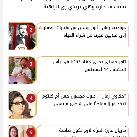
بسبب سيجارة وهي ترتدي زي الراهبة
حواديت زمان.. أنور وجدي من مليارات العقارات
2
إلى ملايين عجزت عن شراء الحياة
تامر حسني يحيي حفلا غنائيا في رأس
3
الحكمة.. 14 أغسطس
"حكاوي زمان".. صوت مجهول جعل أم كلثوم
4
تتخذ قرارًا مفاجئًا على شاطئ فرنسي
ماريان عازر: المرأة لازم تكون صانعة
5