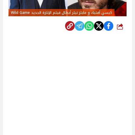
كيسي أفليك و مايلز تيلر أبطال فيلم الإثارة الجديد Wild Game
شارك