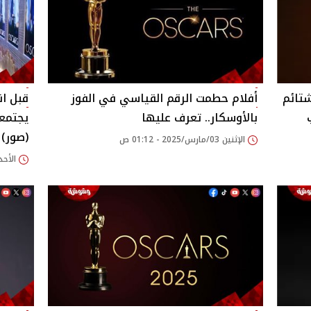
شتائم
أفلام حطمت الرقم القياسي في الفوز
قبل ان
بالأوسكار.. تعرف عليها
يجتمع
(صور)
الإثنين 03/مارس/2025 - 01:12 ص
الأحد 02/مارس/2025 - 54