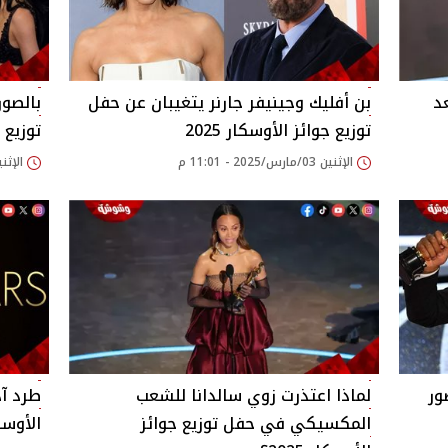
د
بن أفليك وجينيفر جارنر يتغيبان عن حفل
بالصور
توزيع جوائز الأوسكار 2025
توزيع ج
الإثنين 03/مارس/2025 - 11:01 م
الإثنين 03/مارس/2025 
ور
لماذا اعتذرت زوي سالدانا للشعب
طرد آد
المكسيكي في حفل توزيع جوائز
الأوسكار 2025.. ل