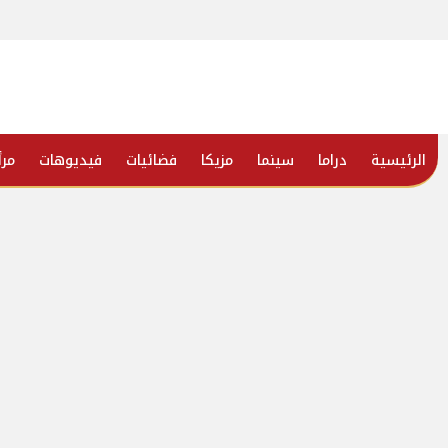
الرئيسية
دراما
سينما
مزيكا
فضائيات
فيديوهات
مرأ