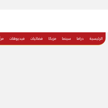
الرئيسية
دراما
سينما
مزيكا
فضائيات
فيديوهات
مرأ