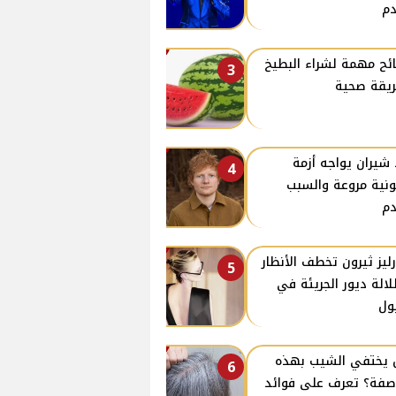
م
ئح مهمة لشراء البطيخ
3
يقة صحية
 شيران يواجه أزمة
4
ونية مروعة والسبب
م
ليز ثيرون تخطف الأنظار
5
لالة ديور الجريئة في
ول
يختفي الشيب بهذه
6
صفة؟ تعرف على فوائد