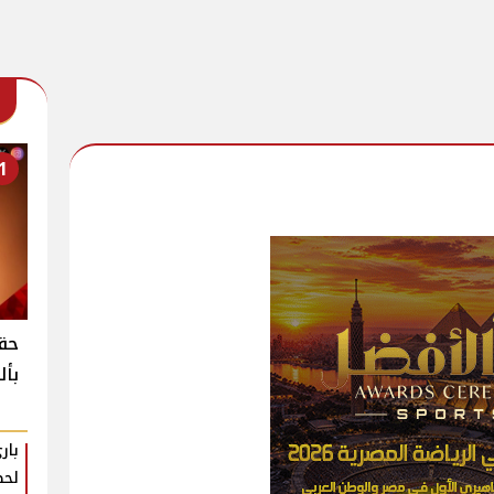
1
حقي
بأل
بار
لحظ