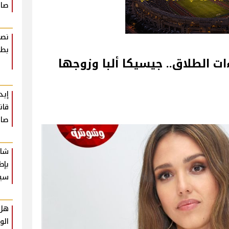
صاد
نصا
بطر
ت الطلاق.. جيسيكا ألبا وزوجها
إيد
قان
صاد
شار
بإط
سي
هل 
الو