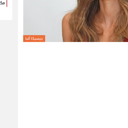
مكو
جيسيكا ألبا