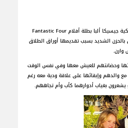
أكد مصدر مُقرب من الممثلة الأمريكية جيسيكا ألبا بطلة أفلام Fantastic Four
ن بالحزن الشديد بسبب تقديمها أوراق الطلاق
وارن.
نائها وحضانتهم للعيش معها وفي نفس الوقت
 مع والدهم وإبقائها على علاقة ودية معه رغم
 يشعرون بغياب أدوارهما كأب وأم تجاههم.