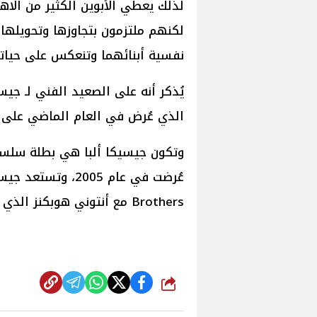
لذلك يعطي الأبوين الكثير من الاهت
لكنهم ملتزمون بتجاوزها وتحويلها إ
نفسية أبنائهما وتنعكس على حياته
الذي عُرض في العام الماضي على المنصة الرقمية tflix
Brothers مع أنتوني هوبكنز الذي سيُعرض بالسينمات في أواخر هذا العام 2025.
شارك