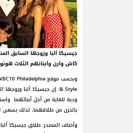
جيسيكا ألبا وزوجها السابق المن
كاش وارن وأبنائهم الثلاث هونو
& Style: إن جيسيكا ألبا وزو
ودية للغاية من أجل أبنائهما واست
بالحزن من طلاقهما، لذلك يسعى الأ
وأضاف المصدر: طلاق جيسيكا ألبا 