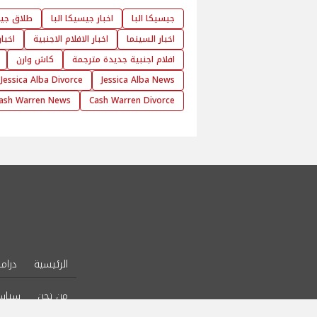
جيسيكا البا
اخبار جيسيكا البا
طلاق جيس
اخبار السينما
اخبار الافلام الاجنبية
اخبار
افلام اجنبية جديدة مترجمة
كاش وارن
Jessica Alba Divorce
Jessica Alba News
ash Warren News
Cash Warren Divorce
الرئيسية
دراما
من نحن
سياس