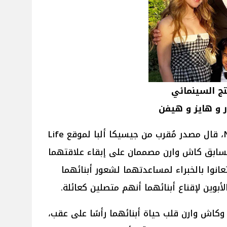
تج السينمائي
ر و هايز و هيفن
وبحسب موقع NBC10 Philadelphia، قال مصدر مُقرب من جيسيكا ألبا لموقع Life
جها السابق كاش وارن مصممان على إبقاء علاقتهما
عانوا بالخبراء لمساعدتهما لشعور أبنائهما
بوين لإقناع أبنائهما أنهم متصلين كعائلة.
وكاش وارن قلب حياة أبنائهما رأسًا على عقب،