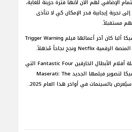
مام الإضافي لهم الآن لأنها فترة حزينة للغاية،
لى تجربة إيجابية قدر الإمكان كي لا تتأذى
م مستقبلاً.
يُذكر أنه على الصعيد الفني لـ جيسيكا ألبا كان آخر أعمالها فيلم Trigger Warning
Ne ونجح نجاحاً مُذهلاً.
وتكون جيسيكا ألبا هي بطلة سلسلة أفلام الأبطال الخارقين Fantastic Four التي
عُرضت في عام 2005، وتستعد جيسيكا لتصوير فيلمها الجديد Maserati: The