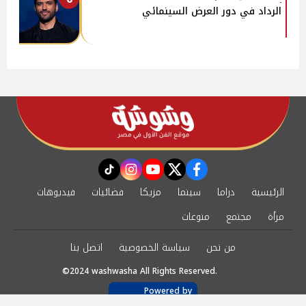
الرداد في دور العرض السينمائي
instagram
tiktok
youtube
twitter
facebook
الرئيسية
دراما
سينما
مزيكا
فضائيات
فيديوهات
مرأة
مجتمع
منوعات
من نحن
سياسة الخصوصية
اتصل بنا
©2024 washwasha All Rights Reserved.
Powered by