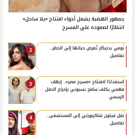
جمهور الهضبة يشعل أجواء افتتاح «يلا ساحل»
انتظارًا لصعوده على المسرح
بومي بدنيكار تُعرض حياتها إلى الخطر..
2
تفاصيل
استعدادًا لافتتاح «مسرح مصر».. إيهاب
3
فهمي يكلف سامح بسيوني بإخراج الحفل
الرسمي
نقل ميثون شاكربورتي إلى المستشفى..
4
تفاصيل