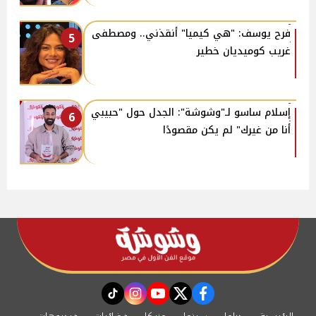
فرح يوسف: "هي كيميا" أنقذني.. ومصطفى
5
غريب كوميديان خطير
إسلام ساسو لـ"وشوشة": الجدل حول "حبيبي
6
أنا من غيرك" لم يكن مقصودًا
instagram
tiktok
youtube
twitter
facebook