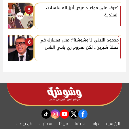
تعرف على مواعيد عرض أبرز المسلسلات
5
الهندية
محمود الليثي لـ"وشوشة": مش هشارك في
6
حفلة شيرين.. لكن معزوم زي باقي الناس
instagram
tiktok
youtube
twitter
facebook
الرئيسية
دراما
سينما
مزيكا
فضائيات
فيديوهات