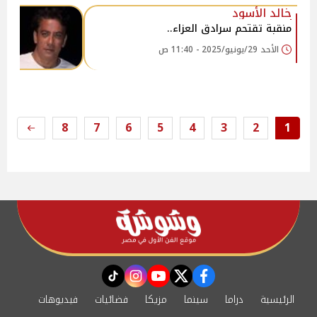
خالد الأسود
منقبة تقتحم سرادق العزاء..
الأحد 29/يونيو/2025 - 11:40 ص
8
7
6
5
4
3
2
1
instagram
tiktok
youtube
twitter
facebook
الرئيسية
دراما
سينما
مزيكا
فضائيات
فيديوهات