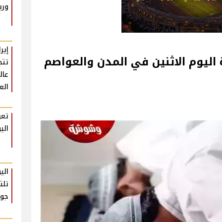
وري
اليوم الاثنين في المدن والعواصم
عال
الع
تعر
الي
الي
تلت
جول