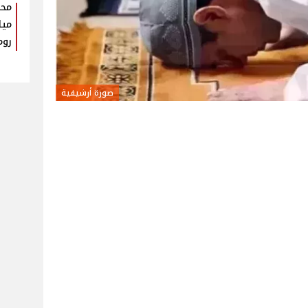
محم
ميل
روم
صورة أرشيفية