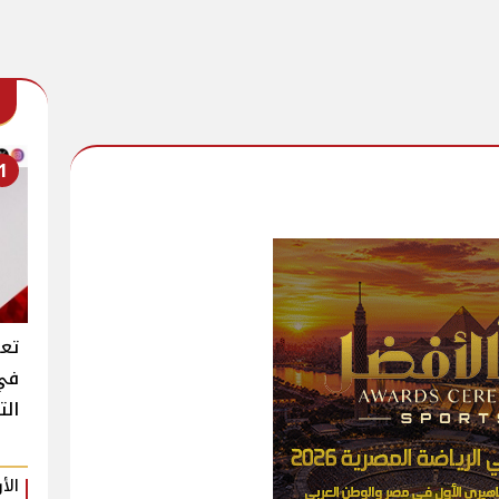
1
تع
الت
الأ