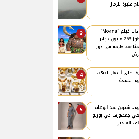
اح مثيرة للرمال
إيرادات فيلم "Moana"
3
تتجاوز 263 مليون دولار
ميًا منذ طرحه في دور
رض
ف على أسعار الذهب
4
وم الجمعة
وم.. شيرين عبد الوهاب
5
قي جمهورها في بورتو
ف العلمين