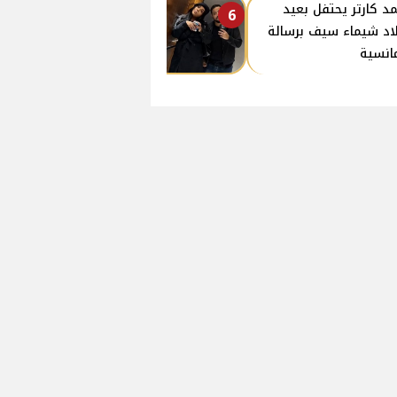
د كارتر يحتفل بعيد
6
اد شيماء سيف برسالة
انسية