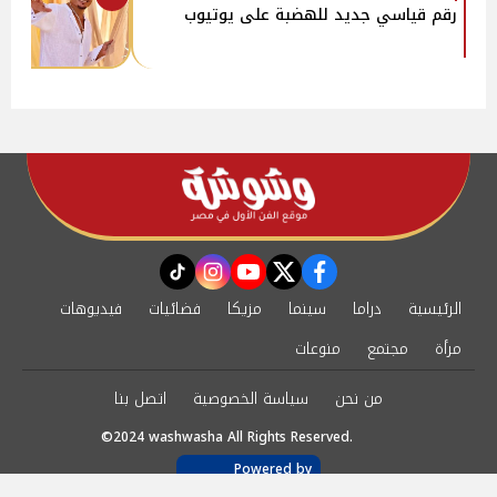
رقم قياسي جديد للهضبة على يوتيوب
instagram
tiktok
youtube
twitter
facebook
الرئيسية
دراما
سينما
مزيكا
فضائيات
فيديوهات
مرأة
مجتمع
منوعات
من نحن
سياسة الخصوصية
اتصل بنا
©2024 washwasha All Rights Reserved.
Powered by