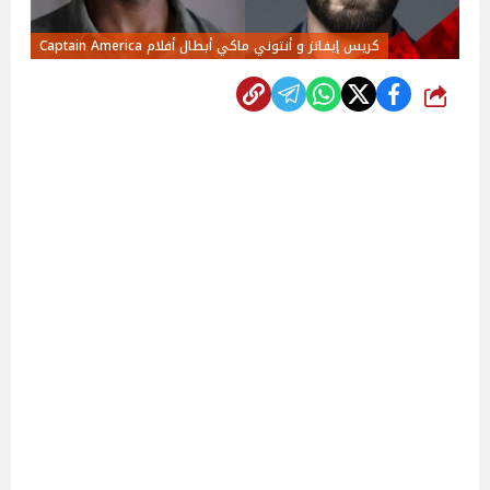
كريس إيفانز و أنتوني ماكي أبطال أفلام Captain America
شارك