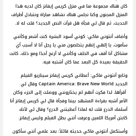
كان هناك مجموعة منا في منزل كريس إيفانز كان لديه هذا
المنزل المجنون وكنا نجلس هناك نشاهد مباراة ونتبادل أطراف
الحديث، ثم قال لي فجأة هل قرأت النص الجديد؟ قلت له لا.
وأضاف أنتوني ماكي: كوني أسود البشرة كنت أشعر وكأنني
سأموت، يا إلهي إنهم يتخلصون مني يا رجل أنا لا أسبب أي
مشاكل أنا أقف في الخلف وكأنني لا أزعج أحدًا ومع ذلك، كانت
الحقيقة بعيدة كل البعد عما كان أشتبه فيه.
وتابع أنتوني ماكي: أعطاني كريس إيفانز سيناريو الفيلم
الجديد Captain America: Brave New World وقال لي
أقرأها، لذا فكرت أنهم لم يختارونني ووصلت إلى الجزء وكان
الأمر أشبه بقراءة المشهد بيننا وفجأة قال لي كريس إيفانز أنا
أسلمك الدرع قلت له لماذا أعطيتني الدرع؟ وقال لي لأنك
كابتن أمريكا اللعين وعرفت أنني بطل الفيلم وليس إيفانز.
وأستكمل أنتوني ماكي حديثه قائلاً: بعد علمي أنني سأكون