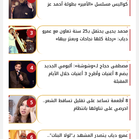
كواليس مسلسل «الأمير» بطولة أحمد عز
محمد يحيى يحتفل بـ25 سنة تعاون مع عمرو
3
دياب: «رحلة كلها نجاحات وبعتز بيها»
مصطفى حجاج لـ«وشوشة»: ألبومي الجديد
4
يضم 8 أغنيات وأطرح 3 أغنيات خلال الأيام
المقبلة
8 أطعمة تساعد على تقليل تساقط الشعر..
5
احرصي على تناولها بانتظام
عمرو دياب يتصدر المشهد بـ"لولا البنات"..
6