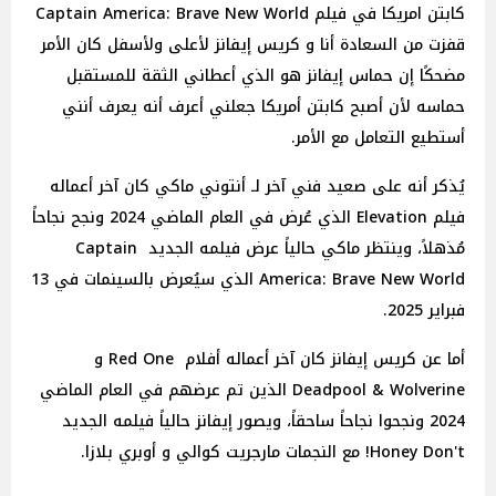
كابتن امريكا في فيلم Captain America: Brave New World
قفزت من السعادة أنا و كريس إيفانز لأعلى ولأسفل كان الأمر
مضحكًا إن حماس إيفانز هو الذي أعطاني الثقة للمستقبل
حماسه لأن أصبح كابتن أمريكا جعلني أعرف أنه يعرف أنني
أستطيع التعامل مع الأمر.
يُذكر أنه على صعيد فني آخر لـ أنتوني ماكي كان آخر أعماله
فيلم Elevation الذي عُرض في العام الماضي 2024 ونجح نجاحاً
مُذهلاً، وينتظر ماكي حالياً عرض فيلمه الجديد Captain
America: Brave New World الذي سيُعرض بالسينمات في 13
فبراير 2025.
أما عن كريس إيفانز كان آخر أعماله أفلام Red One و
Deadpool & Wolverine الذين تم عرضهم في العام الماضي
2024 ونجحوا نجاحاً ساحقاً، ويصور إيفانز حالياً فيلمه الجديد
Honey Don't! مع النجمات مارجريت كوالي و أوبري بلازا.