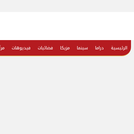
الرئيسية
دراما
سينما
مزيكا
فضائيات
فيديوهات
مرأ