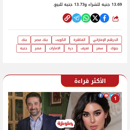
13.69 جنيه للشراء و13.73 جنيه للبيع.
شارك
الدرهم الإماراتي
القاهرة
الكويت
بنك مصر
بنك
بنوك
سعر
تعرف
درة
الامارات
مصر
جنيه
الأكثر قراءة
1