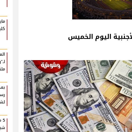
ماي
كلي
لأجنبية اليوم الخميس
الم
لـ"
ملت
بعد
رسا
لشي
5 
شير