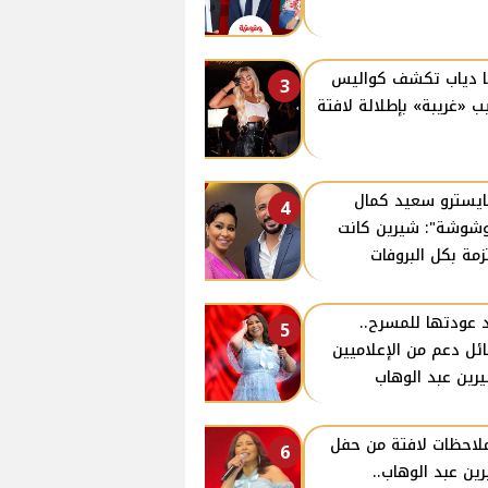
ا دياب تكشف كواليس
3
ب «غريبة» بإطلالة لافتة
ايسترو سعيد كمال
4
وشوشة": شيرين كانت
زمة بكل البروفات
 عودتها للمسرح..
5
ئل دعم من الإعلاميين
رين عبد الوهاب
ملاحظات لافتة من حفل
6
ين عبد الوهاب..