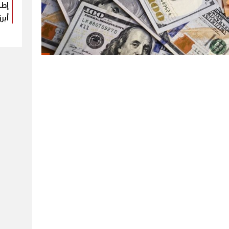
إطل
أبرز