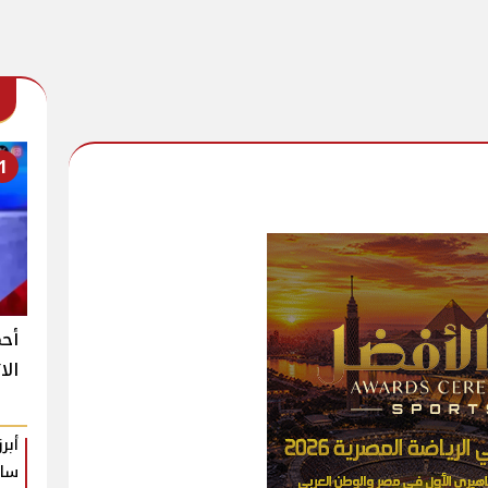
1
أح
الا
ساع