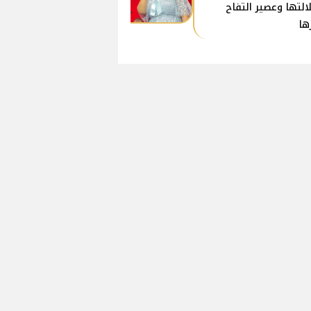
التها وعصير التفاح
ها