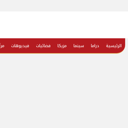
الرئيسية
دراما
سينما
مزيكا
فضائيات
فيديوهات
مرأ