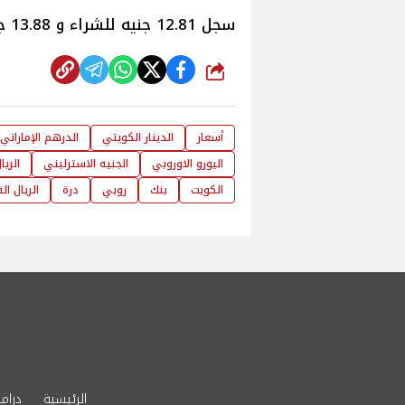
سجل 12.81 جنيه للشراء و 13.88 جنيه للبيع.
شارك
أسعار
الدينار الكويتي
الدرهم الإماراتي
اليورو الاوروبي
الجنيه الاسترليني
الري
الكويت
بنك
روبي
درة
الريال ا
الرئيسية
دراما