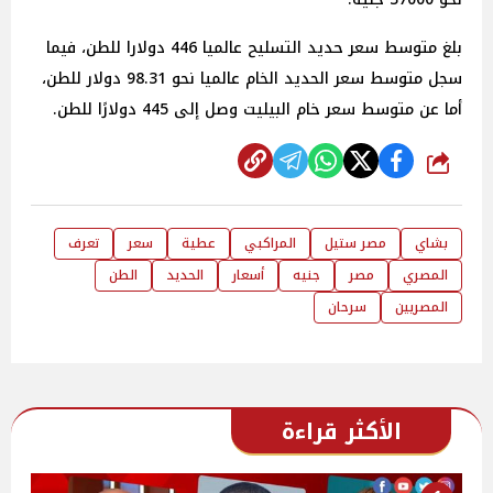
بلغ متوسط سعر حديد التسليح عالميا 446 دولارا للطن، فيما
سجل متوسط سعر الحديد الخام عالميا نحو 98.31 دولار للطن،
أما عن متوسط سعر خام البیلیت وصل إلى 445 دولارًا للطن.
شارك
بشاي
مصر ستيل
المراكبي
عطية
سعر
تعرف
المصري
مصر
جنيه
أسعار
الحديد
الطن
المصريين
سرحان
الأكثر قراءة