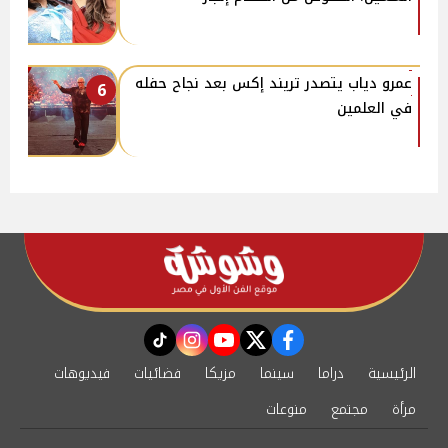
عمرو دياب يتصدر تريند إكس بعد نجاح حفله
6
في العلمين
instagram
tiktok
youtube
twitter
facebook
الرئيسية
دراما
سينما
مزيكا
فضائيات
فيديوهات
مرأة
مجتمع
منوعات