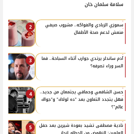
سلامة سلمان خان
سموزي الزبادي والفواكه.. مشروب صيفي
2
منعش لدعم صحة الأطفال
آدم ساندلر يرتدي جوارب أثناء السباحة.. فما
3
السر وراء تصرفه؟
حسن الشافعي وحماقي يجتمعان من جديد..
4
فهل يتجدد التعاون بعد "ده لولاك" و"جواك
عالم"؟
نادية مصطفى تشيد بعودة شيرين بعد حفل
5
العلمين: النهوض من الحطام إنجاز