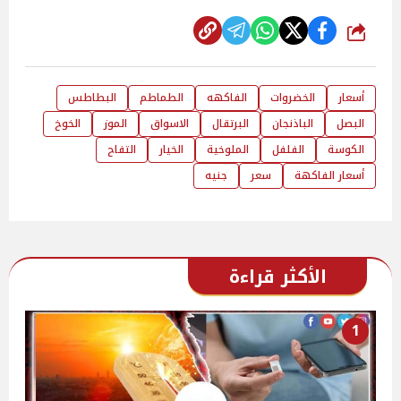
شارك
أسعار
الخضروات
الفاكهه
الطماطم
البطاطس
البصل
الباذنجان
البرتقال
الاسواق
الموز
الخوخ
الكوسة
الفلفل
الملوخية
الخيار
التفاح
أسعار الفاكهة
سعر
جنيه
الأكثر قراءة
1