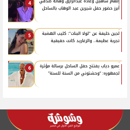
إلهام شاهين وغادة عبدالرازق وهالة صدقي
4
أبرز حضور حفل شيرين عبد الوهاب بالساحل
لجين خليفة عن "لولا البنات": كليب الهضبة
5
تجربة عظيمة.. والزغاريد كانت حقيقية
عمرو دياب يفتتح حفل الساحل برسالة مؤثرة
6
لجمهوره: “وحشتوني من السنة للسنة”