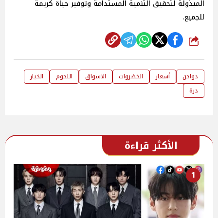
المبذولة لتحقيق التنمية المستدامة وتوفير حياة كريمة
للجميع.
شارك
دواجن
أسعار
الخضروات
الاسواق
اللحوم
الخيار
درة
الأكثر قراءة
1