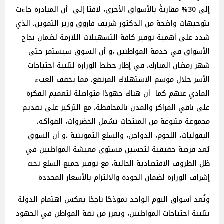
إلى 30% مقارنةً بالأسواق الأخرى، لافتا إلى أن المبادرة جاءت
بتوجيهات واضحة من الدكتور شريف فاروق وزير التموين، الذي
شدد على أهمية توفير كافة التسهيلات اللازمة لضمان نجاح
الأسواق في خدمة المواطنين ،و أن السوق سيستمر حتى
شهر رمضان المبارك، في إطار خطط الوزارة لتلبية احتياجات
الأسر خلال موسم الاستهلاك المرتفع، مما يخفف العبء
المادي عنهم كما أن هناك جهودًا متواصلة لتعميم الفكرة
على باقي المراكز والمدن بالمحافظة، مع التركيز على تقديم
مجموعة متنوعة من المنتجات تشمل الخضروات، الفواكه،
البقوليات، اللحوم، الدواجن، والسلع التموينية ،و أن السوق
يُعد فرصة حقيقية لتحسين مستوى معيشة المواطنين في
ظل الظروف الاقتصادية الحالية، مع توفير جميع السلع تحت
إشراف الوزارة لضمان الجودة والالتزام بالأسعار المحددة
وتُعد أسواق اليوم الواحد نموذجًا ناجحًا يعكس اهتمام الدولة
بتلبية احتياجات المواطنين، ويعزز من ثقة المواطن في الجهود