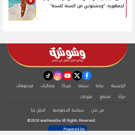
6
لجمهوره: “وحشتوني من السنة للسنة”
instagram
tiktok
youtube
twitter
facebook
الرئيسية
دراما
سينما
مزيكا
فضائيات
فيديوهات
مرأة
مجتمع
منوعات
من نحن
سياسة الخصوصية
اتصل بنا
©2024 washwasha All Rights Reserved.
Powered by