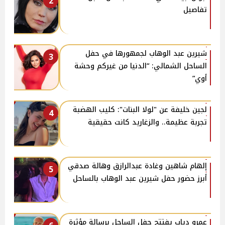
2
تفاصيل
شيرين عبد الوهاب لجمهورها في حفل
3
الساحل الشمالي: “الدنيا من غيركم وحشة
أوي”
لجين خليفة عن "لولا البنات": كليب الهضبة
4
تجربة عظيمة.. والزغاريد كانت حقيقية
إلهام شاهين وغادة عبدالرازق وهالة صدقي
5
أبرز حضور حفل شيرين عبد الوهاب بالساحل
عمرو دياب يفتتح حفل الساحل برسالة مؤثرة