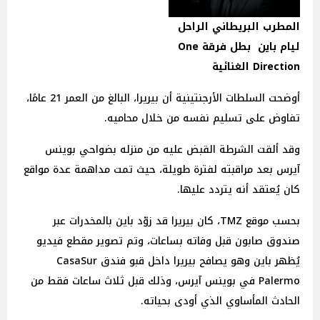
المطرب البريطاني الراحل
ليام باين بطل فرقة One
Direction الغنائية
أوضحت السلطات الأرجنتينية أن بيريرا، البالغ من العمر 21 عامًا،
تفاوض على تسليم نفسه من خلال محاميه.
وقد ألقت الشرطة القبض عليه من منزله بضواحي بوينس
آيرس بعد مراقبته لفترة طويلة، حيث تمت مداهمة عدة مواقع
كان يُعتقد أنه يتردد عليها.
بحسب موقع TMZ، كان بيريرا قد زوّد باين بالمخدرات عبر
صندوق صابون قبل وفاته بساعات، وتم تصوير مقطع فيديو
يُظهر باين وهو يصافح بيريرا داخل قبو فندق CasaSur
Palermo في بوينس آيرس، وذلك قبل ثلاث ساعات فقط من
الحادث المأساوي الذي أودى بحياته.