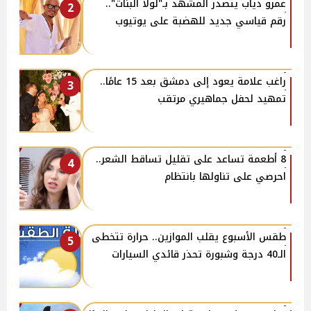
عمرو دياب يتصدر المشهد بـ"لولا البنات"..
2
رقم قياسي جديد للهضبة على يوتيوب
راغب علامة يعود إلى دمشق بعد 15 عامًا..
3
تمهيد لحفل جماهيري مرتقب
8 أطعمة تساعد على تقليل تساقط الشعر..
4
احرصي على تناولها بانتظام
طقس الأسبوع يقلب الموازين.. حرارة تتخطى
5
الـ40 درجة وشبورة تحذر قائدي السيارات