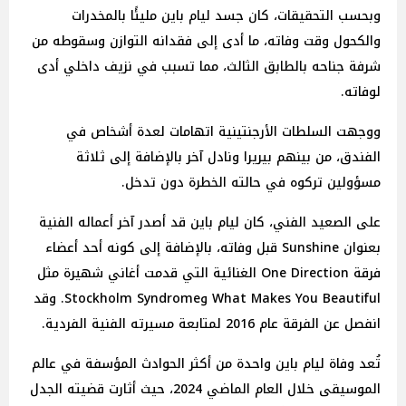
وبحسب التحقيقات، كان جسد ليام باين مليئًا بالمخدرات
والكحول وقت وفاته، ما أدى إلى فقدانه التوازن وسقوطه من
شرفة جناحه بالطابق الثالث، مما تسبب في نزيف داخلي أدى
لوفاته.
ووجهت السلطات الأرجنتينية اتهامات لعدة أشخاص في
الفندق، من بينهم بيريرا ونادل آخر بالإضافة إلى ثلاثة
مسؤولين تركوه في حالته الخطرة دون تدخل.
على الصعيد الفني، كان ليام باين قد أصدر آخر أعماله الفنية
بعنوان Sunshine قبل وفاته، بالإضافة إلى كونه أحد أعضاء
فرقة One Direction الغنائية التي قدمت أغاني شهيرة مثل
What Makes You Beautiful وStockholm Syndrome. وقد
انفصل عن الفرقة عام 2016 لمتابعة مسيرته الفنية الفردية.
تُعد وفاة ليام باين واحدة من أكثر الحوادث المؤسفة في عالم
الموسيقى خلال العام الماضي 2024، حيث أثارت قضيته الجدل