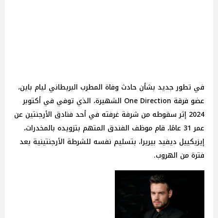
في تطور جديد بشأن حادث وفاة المطرب البريطاني ليام باين،
عضو فرقة One Direction الشهيرة، الذي توفي في أكتوبر
2024 إثر سقوطه من شرفة غرفته في أحد فنادق الأرجنتين عن
عمر 31 عامًا، قام موظف الفندق المتهم بتزويده بالمخدرات،
إيزيكييل ديفيد بيريرا، بتسليم نفسه للشرطة الأرجنتينية بعد
فترة من الهروب.