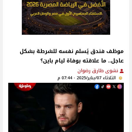
موظف فندق يُسلم نفسه للشرطة بشكل
عاجل.. ما علاقته بوفاة ليام باين؟
نشوى طارق رضوان
الثلاثاء 07/يناير/2025 - 07:44 م