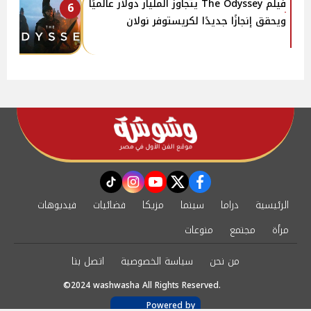
فيلم The Odyssey يتجاوز المليار دولار عالميًا
6
ويحقق إنجازًا جديدًا لكريستوفر نولان
instagram
tiktok
youtube
twitter
facebook
الرئيسية
دراما
سينما
مزيكا
فضائيات
فيديوهات
مرأة
مجتمع
منوعات
من نحن
سياسة الخصوصية
اتصل بنا
©2024 washwasha All Rights Reserved.
Powered by