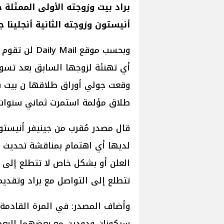
براد بيت وزوجته الأولى الممثلة ج
أنيستون وزوجته الثانية أنجلينا 
وبحسب موقع il
أي تهنئة لزوجها السابق بعد تسوية
وقعت جولي أوراق طلاقها ن بيت ف
طلاق مؤلمة استمرت ثماني سنوات
لديها أي اهتمام بمناقشة تحديث ط
العلن أو بشكل خاص لا تتطلع إلى ال
تتطلع إلى التواصل مع براد وتقدي
وأضاف المصدر: في المرة القادمة ا
سيكونان ودودين مع بعضهما البعض