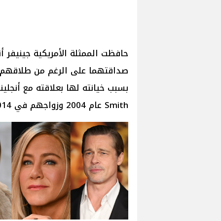
حافظت الممثلة الأمريكية جينيفر أ
Smith عام 2004 وزواجهم في 2014 الذي نتج عنه 6 أبناء 3 بالتبني و 3 بيولوجيين.