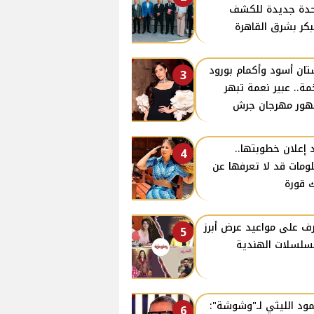
دة جديدة للكشف
بكر بشرق القاهرة
ان أسود وأكمام بورود
3
ة.. عبير نعمة تبهر
ور مهرجان جرش
 إعلان خطوبتها..
4
ومات قد لا تعرفها عن
 قورة
ف على مواعيد عرض أبرز
5
سلسلات الهندية
ود الليثي لـ"وشوشة":
6