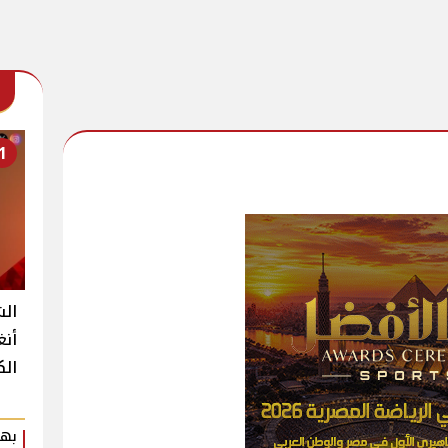
1
الش
أنغ
الك
بهي