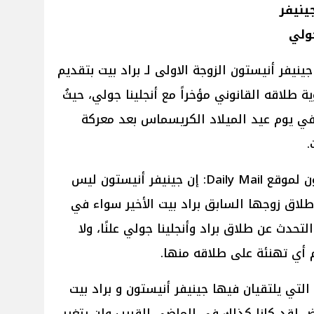
ينيفر
جولي
Daily Ma لن تقوم جينيفر أنيستون الزوجة الاولى لـ براد بيت بتقديم
 طلاقه القانوني مؤخراً مع أنجلينا جولي، حيثُ
ي يوم عيد الميلاد الكريسماس بعد معركة
.
قال مصدر مُقرب من جينيفر أنيستون لموقع Daily Mail: إن جينيفر أنيستون ليس
لاق زوجها السابق براد بيت الأخير سواء في
تحدث عن طلاق براد وأنجلينا جولي علنًا، ولا
م أي تهنئة على طلاقه منها.
لتي يلتقيان فيها جينيفر أنيستون و براد بيت
 لقد كانا كذلك في الماضي القريب ولن يتغير