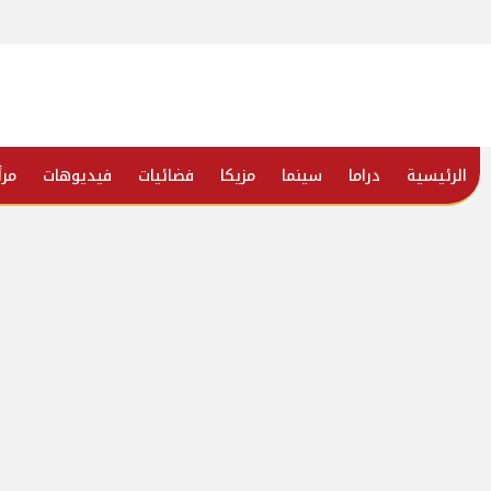
الرئيسية
دراما
سينما
مزيكا
فضائيات
فيديوهات
مرأ