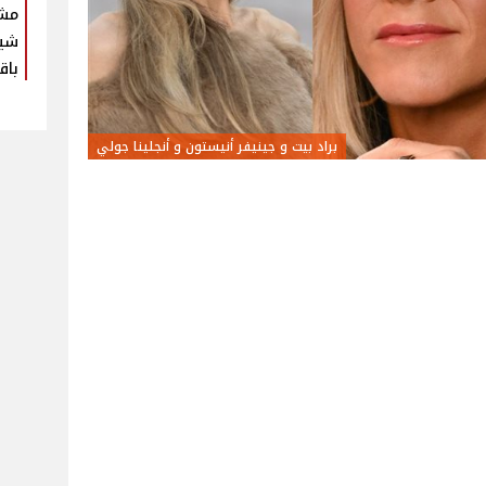
مش
شير
باق
براد بيت و جينيفر أنيستون و أنجلينا جولي