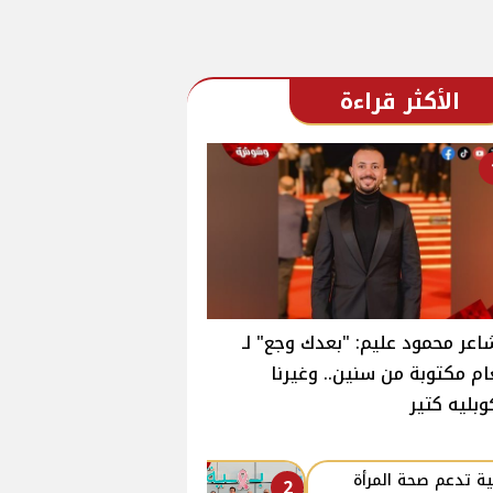
الأكثر قراءة
اعر محمود عليم: "بعدك وجع" لـ
ام مكتوبة من سنين.. وغيرنا
وبليه كتير
ة تدعم صحة المرأة
2