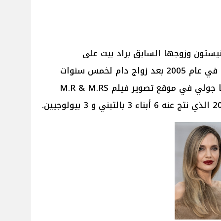
نيستون وزوجها السابق براد بيت على
صداقتهما على الرغم من طلاقهم في عام 2005 بعد زواج دام لخمس سنوات
بسبب خيانته لها بعلاقته مع أنجلينا جولي في موقع تصوير فيلم M.R & M.RS