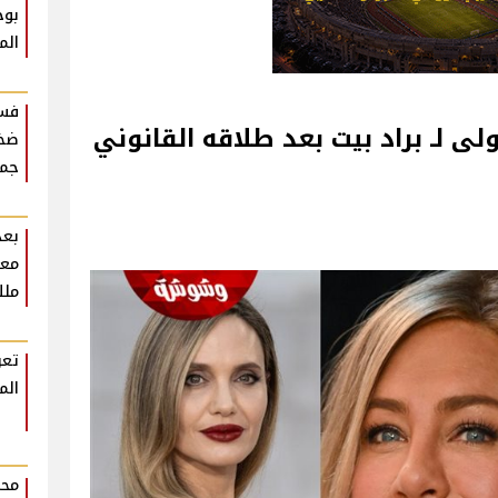
بوح
الم
فست
لى لـ براد بيت بعد طلاقه القانوني
ضخم
جمه
بعد
معل
ملك
تعر
الم
محم