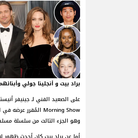
براد بيت و أنجلينا جولي وأبنائهم ا
وهو الجزء الثالث من سلسلة مسلسل The Morning Show الذي يُقدمونه 