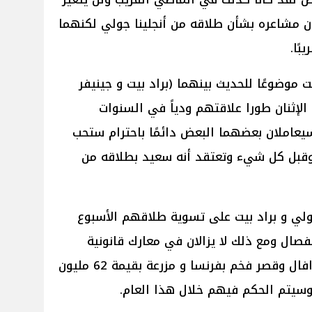
ان مشاعره بشأن طلاقه من أنجلينا جولي لكنهما
ًا.
ت موضوعًا للحديث بينهما (براد بيت و جينيفر
 الإثنان طورا علاقتهم ودياً في السنوات
يعاملان بعضهما البعض دائمًا باحترام ستحب
ً وقبل كل شيء وتعتقد أنه سعيد بطلاقه من
 جولي و براد بيت على تسوية طلاقهم الأسبوع
نوات من الإنفصال ومع ذلك لا يزالان في معارك قانونية
بشأن ملكية مصنع النبيذ شيتو ميرافال وقصر فخم بفرنسا و مزرعة بقيمة 62 مليون
، وسيتم الحكم فيهم خلال هذا العام.