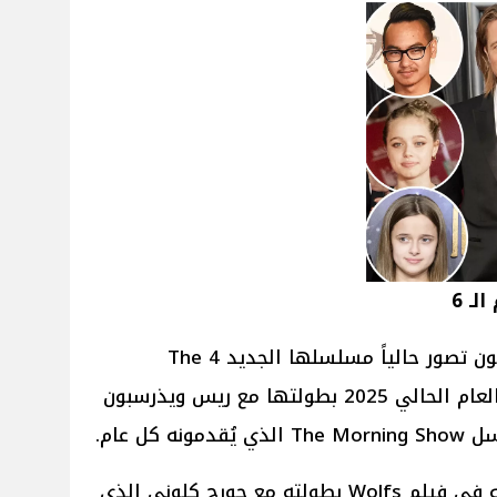
لـ 6
على الصعيد الفني لـ جينيفر أنيستون تصور حالياً مسلسلها الجديد 4 The
Morning Show المُقرر عرضه في العام الحالي 2025 بطولتها مع ريس ويذرسبون
كل عام.
أما عن براد بيت كان أحدث ظهور له في فيلم Wolfs بطولته مع جورج كلوني الذي