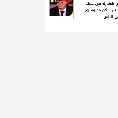
 هشارك في حفلة
ين.. لكن معزوم زي
ي الناس