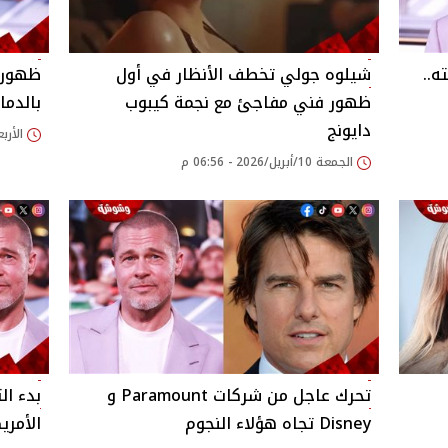
ه..
شيلوه جولي تخطف الأنظار في أول
ظهور م
ظهور فني مفاجئ مع نجمة كيبوب
بالدما
دايونج
الأربعاء 04/مارس/26
الجمعة 10/أبريل/2026 - 06:56 م
تحرك عاجل من شركات Paramount و
بدء ال
Disney تجاه هؤلاء النجوم
الأمريك