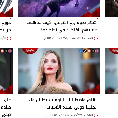
أشهر نجوم برج القوس.. كيف ساهمت
جورج 
صفاتهم الفلكية في نجاحهم؟
من بطولة في
السبت 13/ديسمبر/2025 - 08:29 م
الأربعاء 03/ديسمبر/25
القلق واضطرابات النوم يسيطران على
على ال
أنجلينا جولي لهذه الأسباب
صادم و
تبني أ
الثلاثاء 21/أكتوبر/2025 - 05:00 م