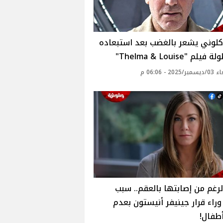
كلوني يشعر بالغضب بعد استبعاده
لم "Thelma & Louise"
20 - 06:06 م
رغم من إصابتها بالعقم.. سبب
راء قرار جينيفر أنيستون بعدم
طفال!