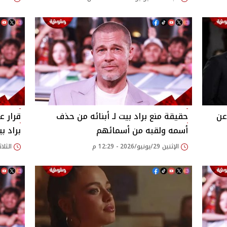
عن
حقيقة منع براد بيت لـ أبنائه من حذف
قرار ع
أسمه ولقبه من أسمائهم
براد ب
الإثنين 29/يونيو/2026 - 12:29 م
الثلاثاء 02/يونيو/026