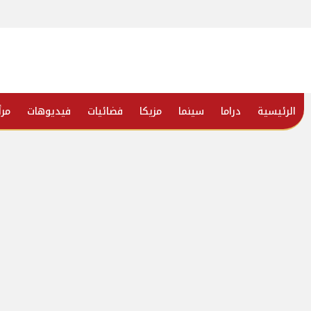
الرئيسية
دراما
سينما
مزيكا
فضائيات
فيديوهات
مرأ