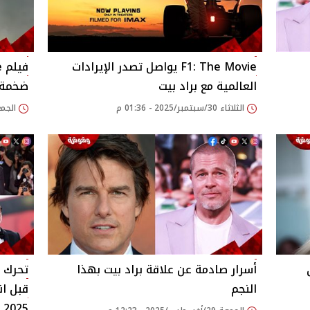
F1: The Movie يواصل تصدر الإيرادات
العالمية مع براد بيت
ضخمة..
الثلاثاء 30/سبتمبر/2025 - 01:36 م
الجمعة 26/سبتمبر/25
أسرار صادمة عن علاقة براد بيت بهذا
تحرك ع
النجم
قبل ا
2025.. ماذا حدث؟