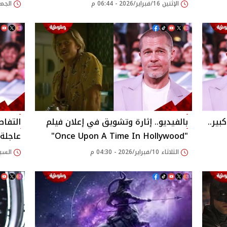
الإثنين 16/فبراير/2026 - 06:44 م
الجمعة 13/فبراير/26
ير..
بالفيديو.. إثارة وتشويق في إعلان فيلم
التفاص
"Once Upon A Time In Hollywood"
عاجلة 
الثلاثاء 10/فبراير/2026 - 04:30 م
السبت 27/ديسمبر/2025