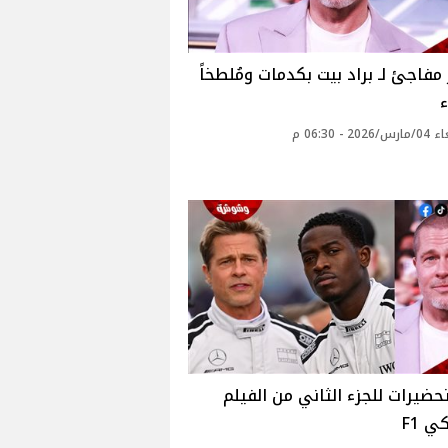
فاجئ لـ براد بيت بكدمات ومُلطخاً
ء
20 - 06:30 م
تحضيرات للجزء الثاني من الفيلم
ي F1