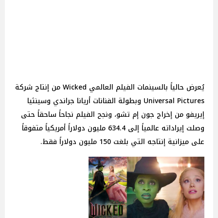
يُعرض حالياً بالسينمات الفيلم العالمي Wicked من إنتاج شركة
Universal Pictures وبطولة الفنانات أريانا جراندي وسينثيا
إيريفو من إخراج جون إم تشو، ونجح الفيلم نجاحاً ساحقاً حتى
وصلت إيراداته عالمياً إلى 634.4 مليون دولاراً أمريكياً متفوقاً
على ميزانية إنتاجه التي بلغت 150 مليون دولاراً فقط.