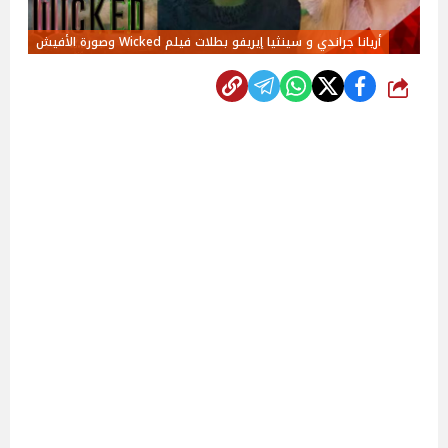
أريانا جراندي و سينثيا إيريفو بطلات فيلم Wicked وصورة الأفيش
شارك