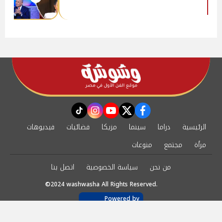
instagram
tiktok
youtube
twitter
facebook
الرئيسية
دراما
سينما
مزيكا
فضائيات
فيديوهات
مرأة
مجتمع
منوعات
من نحن
سياسة الخصوصية
اتصل بنا
©2024 washwasha All Rights Reserved.
Powered by