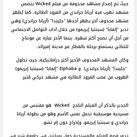
حيثُ تم إصدار مشاهد محذوفة من فيلم Wicked يتضمن
مشهد تهرب فيه أريانا جراندي من القرود الطائرة، كما يُظهر
مشهد محذوف آخر يظهر أحدها "جليندا" (أريانا جراندي) وهي
تدير "إلفابا" (سينثيا إيريفو) من خلال آداب التواصل الاجتماعي
من أجل أن تصبح أكثر شهرة، بينما الآخر عبارة عن مونتاج
للثنائي يستمتع برحلة بالقطار عبر مدينة إميرالد.
وكان المشهد المحذوف الأخير أكثر دراماتيكية، حيث تحاول
"جليندا" (أريانا جراندي) و Elphaba "إلفابا" (سينثيا إيريفو)
الهروب من غضب القرود الطائرة في مشهد حركي مُثير.
الجدير بالذكر أن الفيلم الناجح Wicked هو مقتبس من
مسرحية موسيقية تحمل نفس الأسم وهو من بطولة أريانا
جراندي و سينثيا إيريفو، وإخراج جون إم تشو.
تدور قصة الفيلم والمسرحية حول زميلتين في جامعة شيز في