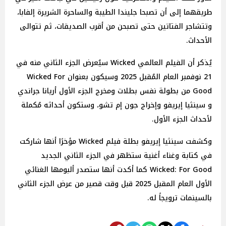
طريقهما إلى أن تصبحا جليندا الطيبة والساحرة الشريرة إلفابا،
وتتشاجر الفتاتين حتى تصبحن من أقرب الصديقات، ثم تتوالى
الأحداث.
يُذكر أن الفيلم العالمي Wicked سيُعرض الجزء الثاني منه في
21 نوفمبر العام المُقبل 2025 وسيكون بعنوان Wicked For
Good من بطولة نفس بطلات ومخرج الجزء الأول أريانا جراندي
و سينثيا إيريفو وإخراج جون إم تشو، وستكون أحداثه مُكملة
لأحداث الجزء الأول.
وكشفت سينثيا إيريفو بطلة فيلم Wicked مؤخرًا أنها شاركت
في كتابة وغناء أغنية ستظهر في الجزء الثاني الجديد
Wicked: For Good كما أكدت أنها ستصدر ألبومها الغنائي
الأول العام المقبل 2025 قبل وقت قصير من عرض الجزء الثاني
بالسينمات ترويجاً له.