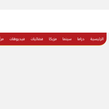
الرئيسية
دراما
سينما
مزيكا
فضائيات
فيديوهات
مرأ