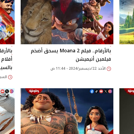
بالأرقام.. فيلم Moana 2 يسحق أضخم
بالأرق
فيلمين أنيميشن
أفلام 
بالسين
الأحد 22/ديسمبر/2024 - 11:44 ص
السبت 21/ديسمبر/2024