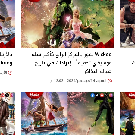
Wicked يفوز بالمركز الرابع كأكبر فيلم
ث
موسيقي تحقيقاً للإيرادات في تاريخ
وWicked في شباك التذاكر
شباك التذاكر
الأربعاء 11/ديسمبر/24
السبت 14/ديسمبر/2024 - 12:02 م