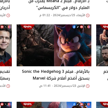
بـ الأرقام.. فيلم Moana 2 يقترب من
بالأرقا
المليار دولار في "الكريسماس"
أدريان
الأربعاء 25/ديسمبر/2024 - 01:22 م
الأربعاء 25/ديسمبر/24
خم
بالأرقام.. فيلم Sonic the Hedgehog 3
يسحق أضخم أفلام شركة Marvel
رسميًا
الإثنين 23/ديسمبر/2024 - 11:41 ص
الأحد 22/ديسمبر/2024 - 51