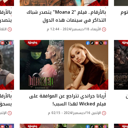
توم
بالأرقام.. فيلم "Moana 2" يتصدر شباك
بالأرق
التذاكر في سينمات هذه الدول
يتصدر
الأربعاء 18/ديسمبر/2024 - 12:44 م
الثلاثاء 17/ديسمبر/24
ن
أريانا جراندي تتراجع عن الموافقة على
فيلم Wicked لهذا السبب!
يسحق فيلم ria
الإثنين 16/ديسمبر/2024 - 02:15 م
الإثنين 16/ديسمبر/2024