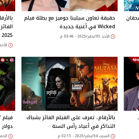
Nosfera وMoana 2 يسحقان
حقيقة تعاون سيلينا جوميز مع بطلة فيلم
بالأرق
Wicked في أغنية جديدة
الفائز
2025
الأحد 05/يناير/2025 - 03:46 م
الأحد 05/يناير/2025 - 54
بالأرقام.. تعرف على الفيلم الفائز بشباك
التذاكر في أعياد رأس السنة
دولار 
السبت 04/يناير/2025 - 02:15 م
الخميس 02/يناير/