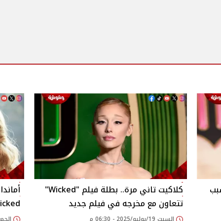
سبب
كلاكيت تاني مرة.. بطلة فيلم "Wicked"
تتعاون مع مخرجه في فيلم جديد
icked!
السبت 19/يوليو/2025 - 06:30 م
الجمعة 27/يونيو/025