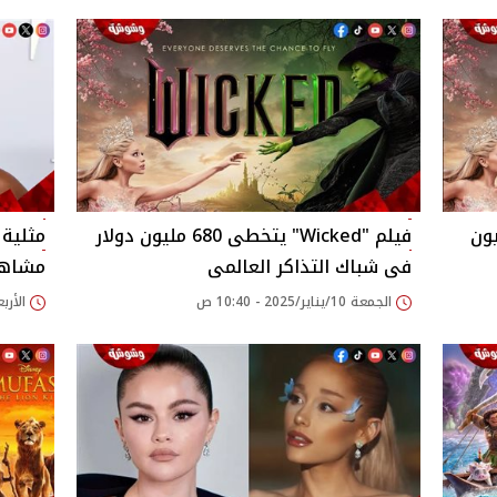
 تحقيق 700 مليون
فيلم "Wicked" يتخطى 680 مليون دولار
مثلية
فى شباك التذاكر العالمى
مشاهير
الجمعة 10/يناير/2025 - 10:40 ص
الأربعاء 08/يناير/25