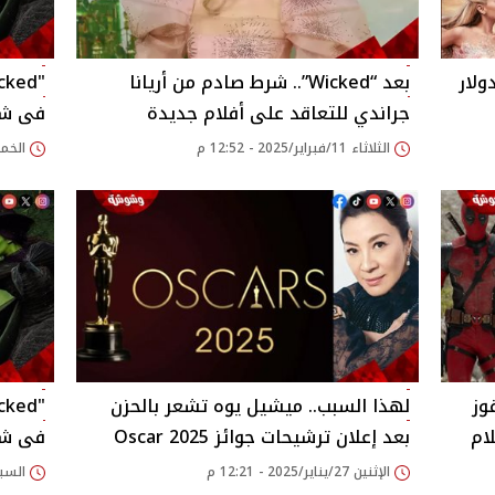
7 مليون دولار
بعد “Wicked”.. شرط صادم من أريانا
جراندي للتعاقد على أفلام جديدة
فى شبا
الثلاثاء 11/فبراير/2025 - 12:52 م
الخميس 06/فبراير/
وز
لهذا السبب.. ميشيل يوه تشعر بالحزن
ام
بعد إعلان ترشيحات جوائز Oscar 2025
فى شبا
الإثنين 27/يناير/2025 - 12:21 م
السبت 25/يناير/2025