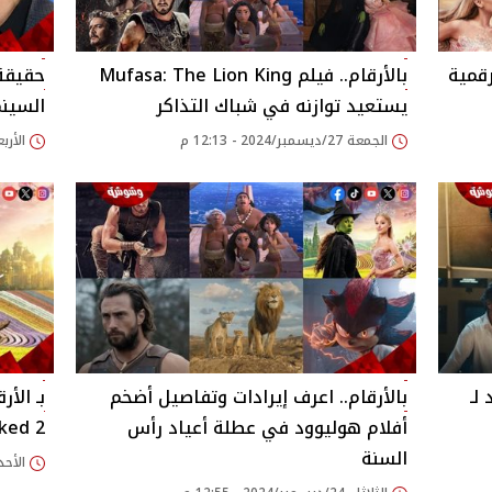
 الرقمية
بالأرقام.. فيلم Mufasa: The Lion King
يستعيد توازنه في شباك التذاكر
السين
الجمعة 27/ديسمبر/2024 - 12:13 م
الأربعاء 25/ديسمبر/24
لـ
بالأرقام.. اعرف إيرادات وتفاصيل أضخم
بـ الأر
أفلام هوليوود في عطلة أعياد رأس
ked 2
السنة
الأحد 22/ديسمبر/2024 - 44