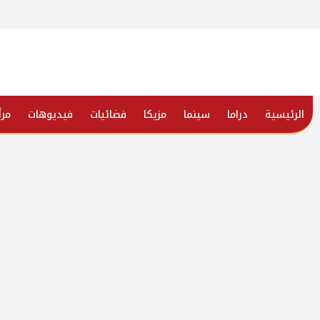
الرئيسية
دراما
سينما
مزيكا
فضائيات
فيديوهات
مرأ