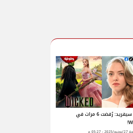
أماندا سيفريد: رُفضت 6 مرات في
W
2 - 05:27 م