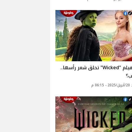
بطلة فيلم "Wicked" تحلق شعر رأسها..
ب؟
06: م